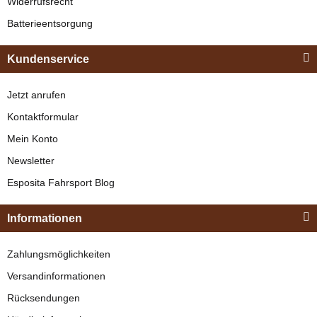
Widerrufsrecht
Hightech-
verfügbar
Synthetikmaterial,
Batterieentsorgung
Bestseller
349,00 €
*
extrem pflegeleicht
Kundenservice
Bestseller
Jetzt anrufen
Kontaktformular
Mein Konto
Newsletter
Esposita
Esposita Fahrsport Blog
Einspännergeschirr
"Shettyglück"
Zilco
Informationen
Braun
Sperrriemen und
Knapper Lagerbestand
Zahlungsmöglichkeiten
Adapter
329,00 €
*
Versandinformationen
verfügbar
Rücksendungen
Bestseller
13,95 € -
14,95 €
*