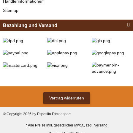
Händlerinformationen
Sitemap
Bezahlung und Versand
Zilco
Zilco Sicherheits-
Koppelriemen /
Kehlkoppelriemen
verfügbar
für Kopfstück
12,95 € -
13,95 €
*
(Sicherungsadapter)
Vertrag widerrufen
Bestseller
© Copyright 2025 by Esposita Pferdesport
* Alle Preise inkl. gesetzlicher MwSt., zzgl.
Versand