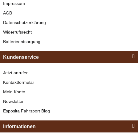
Schwarz
Impressum
AGB
verfügbar
Datenschutzerklärung
329,00 €
*
Widerrufsrecht
Batterieentsorgung
Bestseller
Kundenservice
Jetzt anrufen
Kontaktformular
Mein Konto
Newsletter
Esposita
Esposita Fahrsport Blog
Einspännergeschirr
"Shettyglück"
Informationen
Braun