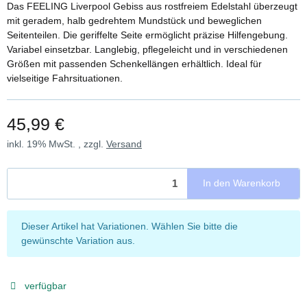
Das FEELING Liverpool Gebiss aus rostfreiem Edelstahl überzeugt
mit geradem, halb gedrehtem Mundstück und beweglichen
Seitenteilen. Die geriffelte Seite ermöglicht präzise Hilfengebung.
Variabel einsetzbar. Langlebig, pflegeleicht und in verschiedenen
Größen mit passenden Schenkellängen erhältlich. Ideal für
vielseitige Fahrsituationen.
45,99 €
inkl. 19% MwSt. , zzgl.
Versand
In den Warenkorb
x
Dieser Artikel hat Variationen. Wählen Sie bitte die
gewünschte Variation aus.
verfügbar