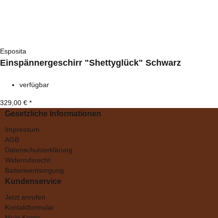
Esposita
Einspännergeschirr "Shettyglück" Schwarz
verfügbar
329,00 €
*
Gesetzliche Informationen
Impressum
AGB
Datenschutzerklärung
Widerrufsrecht
Batterieentsorgung
Kundenservice
Jetzt anrufen
Kontaktformular
Mein Konto