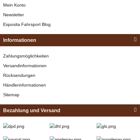
Mein Konto
Newsletter
Esposita
Esposita Fahrsport Blog
Einspännergeschirr
"Shettyglück"
Informationen
Braun
Knapper Lagerbestand
Zahlungsmöglichkeiten
329,00 €
*
Versandinformationen
Rücksendungen
Bestseller
Händlerinformationen
Sitemap
Bezahlung und Versand