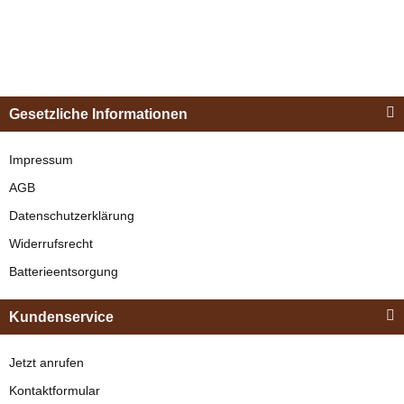
Esposita
Einspännergeschirr
Gesetzliche Informationen
"Shettyglück"
Schwarz
Impressum
AGB
verfügbar
Datenschutzerklärung
329,00 €
*
Widerrufsrecht
Batterieentsorgung
Bestseller
Kundenservice
Jetzt anrufen
Kontaktformular