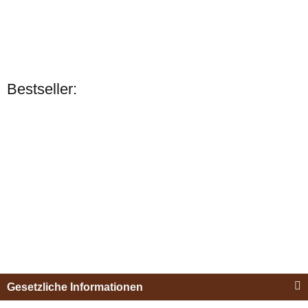
Zilco
Gummistange
Bestseller:
Pelham mit
Zungenfreiheit
Bestseller
verfügbar
12,5cm
Zilco
54,90 €
*
Zilco Springsteen
Hinge Mouth
verfügbar
Lieferzeit:
11 - 12 Werktage
(DE
- Ausland abweichend)
Esposita
28,95 €
*
Einspännergeschirr
Gesetzliche Informationen
"Shettyglück"