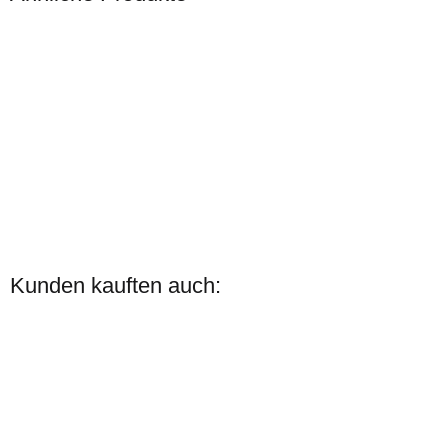
Bestseller
Harrys Horse
Gummi
Kunden kauften auch:
Kinnkettenschoner
verfügbar
Lieferzeit:
6 - 7 Werktage
(DE -
Ausland abweichend)
4,95 €
*