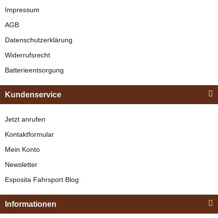
Schwarz
Impressum
AGB
verfügbar
Datenschutzerklärung
329,00 €
*
Widerrufsrecht
Batterieentsorgung
Bestseller
Feeling
Kundenservice
Postkandare mit
Zungenfreiheit
Jetzt anrufen
Edelstahl
Kontaktformular
verfügbar
Mein Konto
45,99 €
*
Newsletter
Esposita
Esposita Fahrsport Blog
Einspännergeschirr
"Shettyglück"
Informationen
Braun