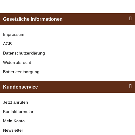
Esposita
Einspännergeschirr
Gesetzliche Informationen
"Shettyglück"
Schwarz
Impressum
AGB
verfügbar
Datenschutzerklärung
329,00 €
*
Widerrufsrecht
Batterieentsorgung
Bestseller
Kundenservice
Jetzt anrufen
Kontaktformular
Mein Konto
Newsletter