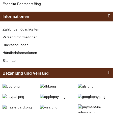
Esposita
Esposita Fahrsport Blog
Einspännergeschirr
"Shettyglück"
Informationen
Braun
Knapper Lagerbestand
Zahlungsmöglichkeiten
329,00 €
*
Versandinformationen
Rücksendungen
Bestseller
Händlerinformationen
Sitemap
Bezahlung und Versand
Zilco
Zilco Sicherheits-