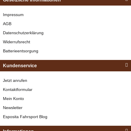
"Shettyglück"
Schwarz
Impressum
AGB
verfügbar
Datenschutzerklärung
329,00 €
*
Widerrufsrecht
Batterieentsorgung
Bestseller
Kundenservice
Jetzt anrufen
Kontaktformular
Mein Konto
Newsletter
Esposita
Esposita Fahrsport Blog
Einspännergeschirr
"Shettyglück"