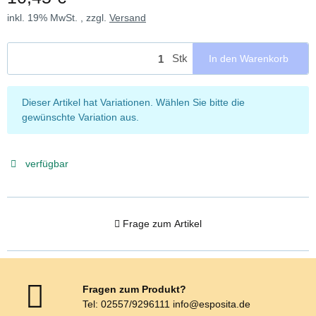
inkl. 19% MwSt. , zzgl.
Versand
Stk
In den Warenkorb
x
Dieser Artikel hat Variationen. Wählen Sie bitte die
gewünschte Variation aus.
verfügbar
Frage zum Artikel
Fragen zum Produkt?
Tel: 02557/9296111 info@esposita.de