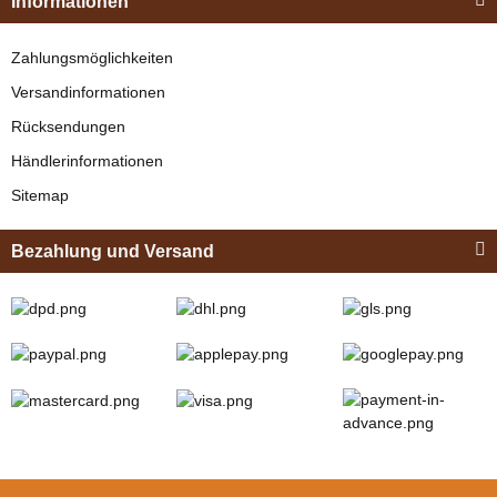
Informationen
Braun
Knapper Lagerbestand
Zahlungsmöglichkeiten
329,00 €
*
Versandinformationen
Rücksendungen
Bestseller
Händlerinformationen
Sitemap
Bezahlung und Versand
Zilco
Zilco Sicherheits-
Koppelriemen /
Kehlkoppelriemen
verfügbar
für Kopfstück