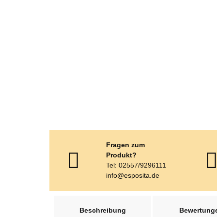
Fragen zum
Produkt?
Tel: 02557/9296111
info@esposita.de
weitere Registerkarten anzeigen
Beschreibung
Bewertung