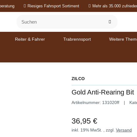
beratung
Riesiges Fahrsport Sortiment
Mehr als 35.000 zufried
Reiter & Fahrer
Trabrennsport
Weitere Them
ZILCO
Gold Anti-Rearing Bit
Artikelnummer:
131020ff
Kat
36,95 €
inkl. 19% MwSt. , zzgl.
Versand