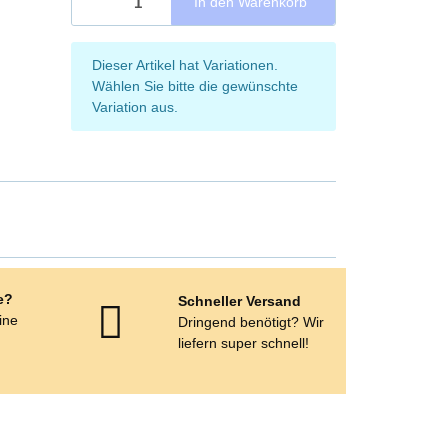
In den Warenkorb
x
Dieser Artikel hat Variationen.
Wählen Sie bitte die gewünschte
Variation aus.
e?
Schneller Versand
eine
Dringend benötigt? Wir
e
liefern super schnell!