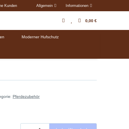
ene Kunden
Allgemein
Informationen
0,00 €
en
Moderner Hufschutz
egorie:
Pferdezubehör