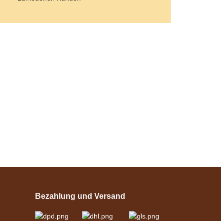
Bestseller
Esposita
Einspännergeschirr
"Shettyglück"
Bezahlung und Versand
Schwarz