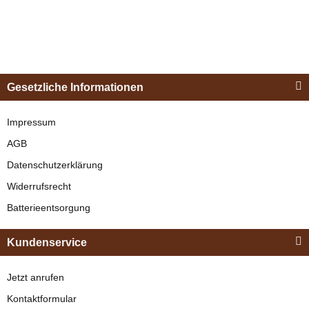
Esposita
Einspännergeschirr
Gesetzliche Informationen
"Shettyglück"
Schwarz
Impressum
AGB
verfügbar
Datenschutzerklärung
329,00 €
*
Widerrufsrecht
Batterieentsorgung
Bestseller
Kundenservice
Jetzt anrufen
Kontaktformular