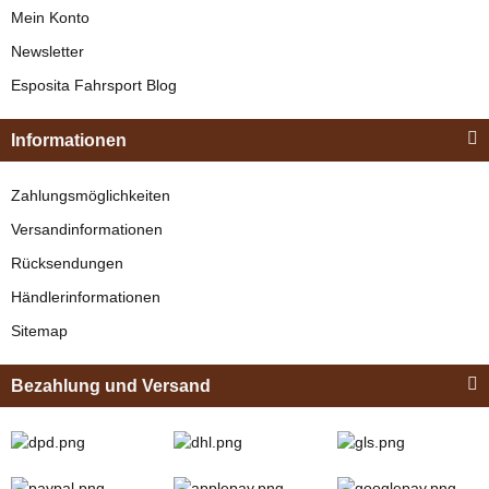
Mein Konto
Newsletter
Esposita
Esposita Fahrsport Blog
Einspännergeschirr
"Shettyglück"
Informationen
Braun
Knapper Lagerbestand
Zahlungsmöglichkeiten
329,00 €
*
Versandinformationen
Rücksendungen
Bestseller
Händlerinformationen
Sitemap
Bezahlung und Versand