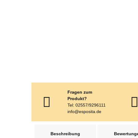
Fragen zum
Produkt?
Tel: 02557/9296111
info@esposita.de
weitere Registerkarten anzeigen
Beschreibung
Bewertung