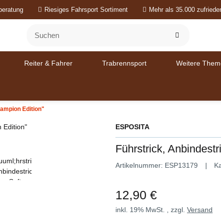
beratung
Riesiges Fahrsport Sortiment
Mehr als 35.000 zufried
Reiter & Fahrer
Trabrennsport
Weitere Them
hampion Edition"
ESPOSITA
Führstrick, Anbindestr
Artikelnummer:
ESP13179
Ka
12,90 €
inkl. 19% MwSt. , zzgl.
Versand