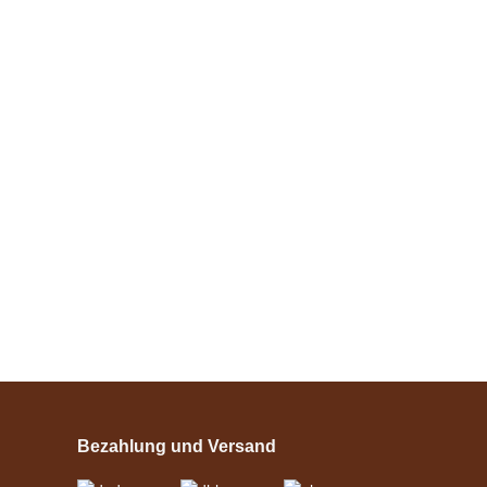
Harrys Horse
Spielball für Pferde
mit Griff Sortiert
Bestseller
verfügbar
21,95 €
*
Esposita
Einspännergeschirr
"Shettyglück"
Bezahlung und Versand
Schwarz