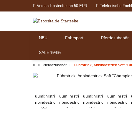
Versandkostenfrei ab 50 EUR
Telefonische Fach
NEU
Fahrsport
Pferdezubehör
SALE %%%
Pferdezubehör
Führstrick, Anbindestrick Soft "C