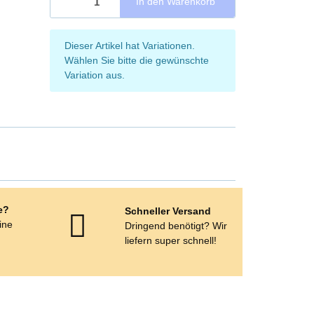
In den Warenkorb
x
Dieser Artikel hat Variationen.
Wählen Sie bitte die gewünschte
Variation aus.
e?
Schneller Versand
eine
Dringend benötigt? Wir
e
liefern super schnell!