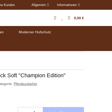
ene Kunden
Allgemein
Informationen
0,00 €
en
Moderner Hufschutz
ick Soft "Champion Edition"
tegorie:
Pferdezubehör