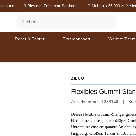
beratung
Riesiges Fahrsport Sortiment
Mehr als 35.000 zufried
Reiter & Fahrer
Trabrennsport
Weitere Them
ZILCO
Flexibles Gummi Sta
Artikelnummer:
123914ff
Kat
Dieses flexible Gummi-Stangengebiss
bietet eine sanfte, gleichmäßige Druc
Unterstützt eine entspannte Anlehnu
langlebig. Größen: 12 cm & 13,5 cm