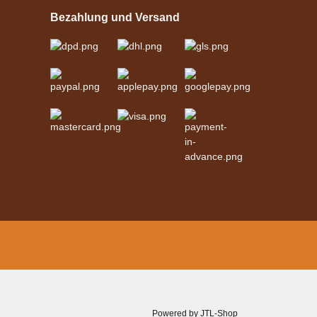
"Shettyglück"
Bezahlung und Versand
Schwarz
verfügbar
329,00 €
*
Powered by
JTL-Shop