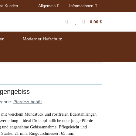
ene Kunden
Allgemein
Informationen
0,00 €
en
Moderner Hufschutz
ngengebiss
egorie:
Pferdezubehör
 mit weichem Mundstück und rostfreien Edelstahlringen
kverteilung – ideal für empfindliche oder junge Pferde.
ng und angenehme Gebissannahme. Pflegeleicht und
, Stärke: 21 mm, Ringdurchmesser: 65 mm.