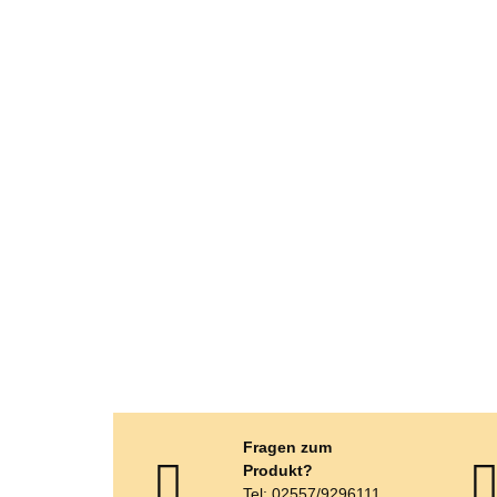
Fragen zum
Produkt?
Tel: 02557/9296111