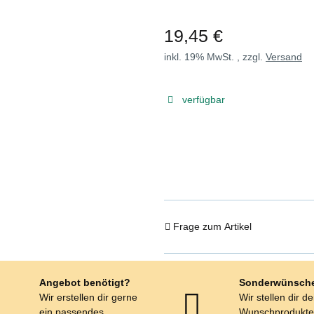
19,45 €
inkl. 19% MwSt. , zzgl.
Versand
verfügbar
Frage zum Artikel
Angebot benötigt?
Sonderwünsch
Wir erstellen dir gerne
Wir stellen dir d
ein passendes
Wunschprodukt