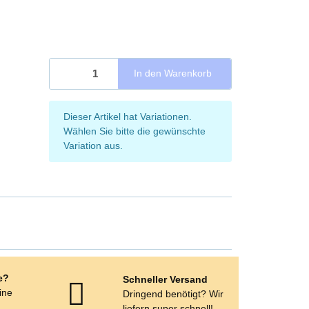
In den Warenkorb
x
Dieser Artikel hat Variationen.
Wählen Sie bitte die gewünschte
Variation aus.
e?
Schneller Versand
eine
Dringend benötigt? Wir
e
liefern super schnell!