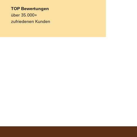
TOP Bewertungen
über 35.000+
zufriedenen Kunden
Bestseller
Esposita
Einspännergeschirr