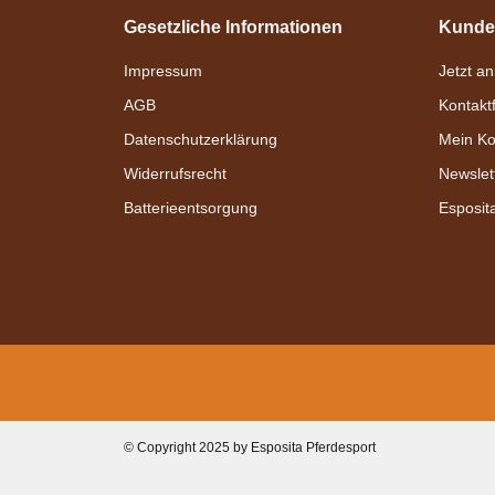
Gesetzliche Informationen
Kunde
Impressum
Jetzt a
AGB
Kontakt
Datenschutzerklärung
Mein Ko
Widerrufsrecht
Newslet
Batterieentsorgung
Esposit
Bestseller
Esposita
© Copyright 2025 by Esposita Pferdesport
Einspännergeschirr