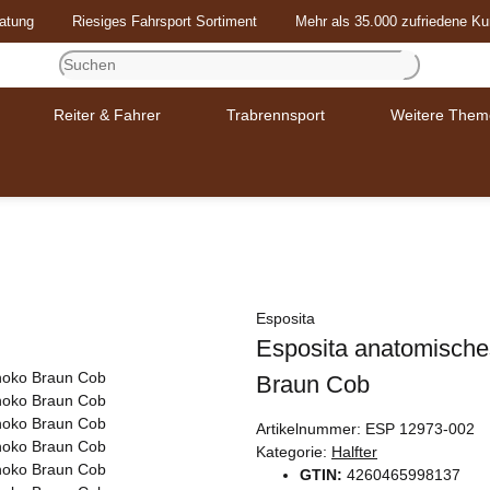
atung
Riesiges Fahrsport Sortiment
Mehr als 35.000 zufriedene K
Reiter & Fahrer
Trabrennsport
Weitere Them
Esposita
Esposita anatomisches
Braun Cob
Artikelnummer:
ESP 12973-002
Kategorie:
Halfter
GTIN:
4260465998137