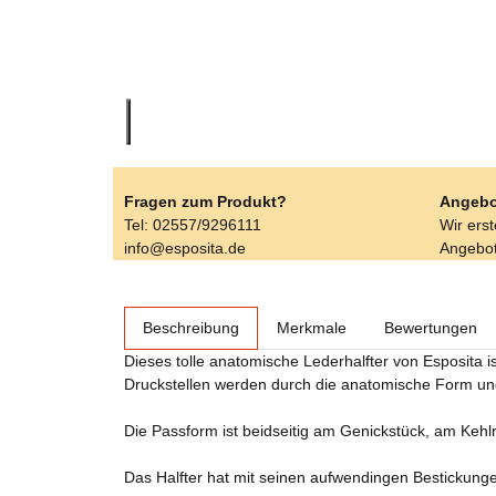
Fragen zum Produkt?
Angebo
Tel: 02557/9296111
Wir ers
info@esposita.de
Angebot
weitere Registerkarten anzeigen
Beschreibung
Merkmale
Bewertungen
Dieses tolle anatomische Lederhalfter von Esposita i
Druckstellen werden durch die anatomische Form und
Die Passform ist beidseitig am Genickstück, am Kehl
Das Halfter hat mit seinen aufwendingen Bestickunge