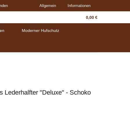
unden
Allgemein
Informationen
0,00 €
en
Moderner Hufschutz
 Lederhalfter "Deluxe" - Schoko