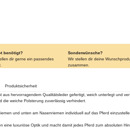
t benötigt?
Sonderwünsche?
tellen dir gerne ein passendes
Wir stellen dir deine Wunschprod
.
zusammen.
Produktsicherheit
st aus hervorragendem Qualitätsleder gefertigt, weich unterlegt und ve
 die weiche Polsterung zuverlässig verhindert.
riemen und unten am Nasenriemen individuell auf das Pferd einzustelle
n eine luxuriöse Optik und macht damit jedes Pferd zum absoluten Hin