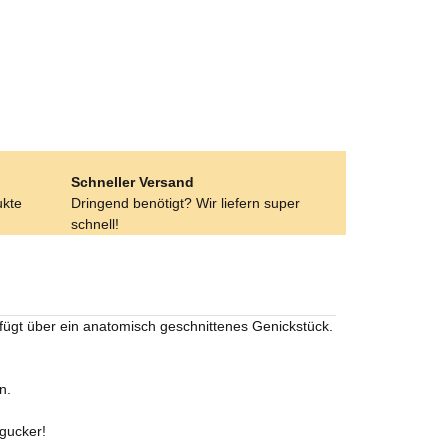
Schneller Versand
ukte
Dringend benötigt? Wir liefern super
schnell!
rfügt über ein anatomisch geschnittenes Genickstück.
n.
gucker!