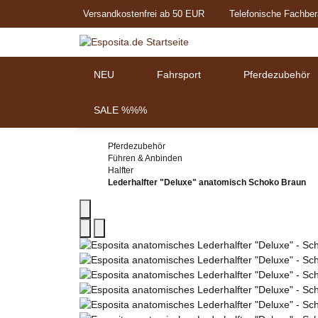
Versandkostenfrei ab 50 EUR
Telefonische Fachber
NEU
Fahrsport
Pferdezubehör
SALE %%%
Pferdezubehör
Führen & Anbinden
Halfter
Lederhalfter "Deluxe" anatomisch Schoko Braun