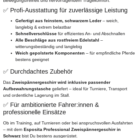
Bewegungsfreiheit und hervorragendem Tragekomfort.
✅ Profi-Ausstattung für zuverlässige Leistung
Gefertigt aus feinstem, schwarzem Leder
– weich,
langlebig & extrem belastbar
Schnellverschlüsse
für effizientes An- und Abschnallen
Alle Beschläge aus rostfreiem Edelstahl
–
witterungsbeständig und langlebig
Weich gepolsterte Komponenten
– für empfindliche Pferde
bestens geeignet
✅ Durchdachtes Zubehör
Das
Zweispännergeschirr wird inklusive passender
Aufbewahrungstasche
geliefert – ideal für Turniere, Transport
und ordentliche Lagerung im Stall.
✅ Für ambitionierte Fahrer:innen &
professionelle Einsätze
Ob im Training, auf Turnieren oder bei anspruchsvollen Ausfahrten
– mit dem
Esposita Professional Zweispännergeschirr in
Schwarz
bist Du bestens ausgerüstet.