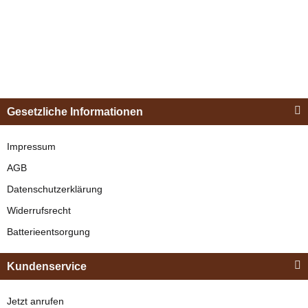
Esposita
Einspännergeschirr
Gesetzliche Informationen
"Shettyglück"
Schwarz
Impressum
Zilco
AGB
SL Standard Selett /
verfügbar
Datenschutzerklärung
Kammdeckel
329,00 €
*
Widerrufsrecht
verfügbar
Batterieentsorgung
Bestseller
114,95 € -
124,95 €
*
Kundenservice
Bestseller
Jetzt anrufen