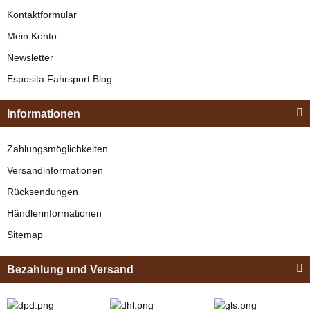
Kontaktformular
Mein Konto
Newsletter
Esposita
Esposita Fahrsport Blog
Einspännergeschirr
"Shettyglück"
Esposita
Informationen
Braun
Einspännergeschirr
Knapper Lagerbestand
Zahlungsmöglichkeiten
"Anatomic" Cronic
329,00 €
*
Versandinformationen
Braun
verfügbar
Rücksendungen
Bestseller
379,00 € -
679,00 €
*
Händlerinformationen
Sitemap
Bezahlung und Versand