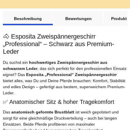
weitere Registerkarten anzeigen
Beschreibung
Bewertungen
Produktsi
🐴 Esposita Zweispännergeschirr
„Professional“ – Schwarz aus Premium-
Leder
Du suchst ein
hochwertiges Zweispännergeschirr aus
schwarzem Leder
, das sich perfekt für den professionellen Einsatz
eignet? Das
Esposita „Professional“ Zweispännergeschirr
bietet alles, was Du und Deine Pferde brauchen: Komfort, Stabilität
und edles Design – gefertigt aus bestem, superweichem Premium-
Leder.
✅ Anatomischer Sitz & hoher Tragekomfort
Das
anatomisch geformte Brustblatt
ist weich gepolstert und
sorgt für eine gleichmäßige Druckverteilung – auch bei langen
Einsätzen. Beide Pferde profitieren von maximaler