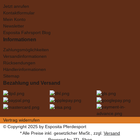
Jetzt anrufen
Kontaktformular
Mein Konto
Newsletter
Esposita Fahrsport Blog
Informationen
Zahlungsmöglichkeiten
Versandinformationen
Rücksendungen
Händlerinformationen
Sitemap
Bezahlung und Versand
Vertrag widerrufen
© Copyright 2025 by Esposita Pferdesport
* Alle Preise inkl. gesetzlicher MwSt., zzgl.
Versand
Powered by
JTL-Shop