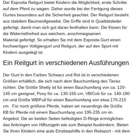
Der Esposita Reitgurt bietet Kindern die Möglichkeit, erste Schritte
auf dem Pferd zu wagen. Daher wurde bei der Fertigung dieses
Gurtes besonders auf die Sicherheit geachtet. Der Reitgurt besteht
aus stabilem Baumwollgewebe. Die Griffe sind in Qualitätsleder
gefertigt, damit man sich gut daran festhalten kann. Die Kissen für
die Widerristfreiheit aus weichem, anschmiegsamen
Material gefertigt. So erhalten Sie mit dem Esposita Gurt einen
hochwertigen Voltigiergurt und Reitgurt, der auf den Sport mit
Kindern ausgelegt ist.
Ein Reitgurt in verschiedenen Ausführungen
Der Gurt in den Farben Schwarz und Rot ist in verschiedenen
Größen erhältlich, die sich nach dem Bauchumfang des Tieres
richten. Die Größe Shetty ist für einen Bauchumfang von ca. 120-
145 cm geeignet, Pony für ca. 130-165 cm, VB/Cob für ca. 140-180
cm und Größe WB/Full für einen Bauchumfang von etwa 170-215
cm. Für noch größere Pferde, haben wir neuerdings die Größe
KB für Pferde mit einem Bauchumfang von 195-235 cm im
Angebot. Die an beiden Seiten befestigten D-Ringe ermöglichen
das Anbringen von Hilfszügeln wie zum Beispiel Ausbindern. Bieten
Sie Ihren Kindern eine gute Einstiegshilfe in den Reitsport - mit dem