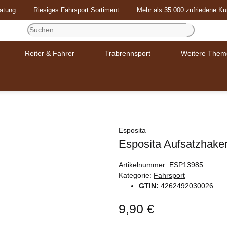
atung
Riesiges Fahrsport Sortiment
Mehr als 35.000 zufriedene K
Reiter & Fahrer
Trabrennsport
Weitere Them
Esposita
Esposita Aufsatzhaken
Artikelnummer:
ESP13985
Kategorie:
Fahrsport
GTIN:
4262492030026
9,90 €