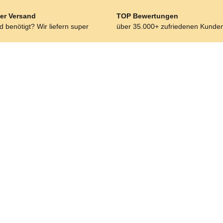
er Versand
TOP Bewertungen
 benötigt? Wir liefern super
über 35.000+ zufriedenen Kunde