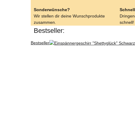
Sonderwünsche?
Schnell
Wir stellen dir deine Wunschprodukte
Dringend
zusammen.
schnell!
Bestseller:
Bestseller