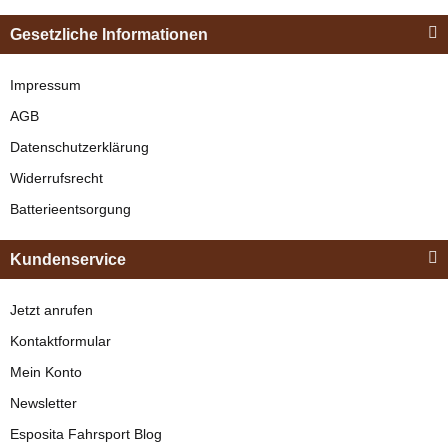
Einspännergeschirr
Gesetzliche Informationen
"Shettyglück"
Schwarz
Impressum
AGB
verfügbar
Datenschutzerklärung
329,00 €
*
Widerrufsrecht
Batterieentsorgung
Bestseller
Kundenservice
Jetzt anrufen
Kontaktformular
Mein Konto
Newsletter
Esposita
Esposita Fahrsport Blog