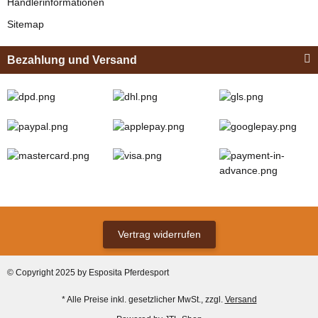
Händlerinformationen
Sitemap
Bezahlung und Versand
Zilco
Zilco Sicherheits-
Koppelriemen /
Kehlkoppelriemen
verfügbar
für Kopfstück
12,95 € -
13,95 €
*
(Sicherungsadapter)
Vertrag widerrufen
Bestseller
© Copyright 2025 by Esposita Pferdesport
* Alle Preise inkl. gesetzlicher MwSt., zzgl.
Versand