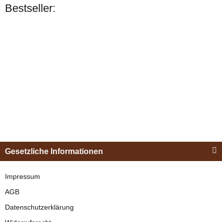
Bestseller:
Bestseller
Esposita
Einspännergeschirr
Gesetzliche Informationen
"Shettyglück"
Schwarz
Impressum
AGB
verfügbar
Datenschutzerklärung
329,00 €
*