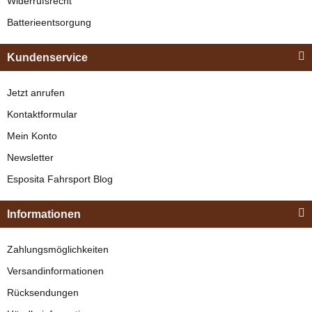
Widerrufsrecht
Batterieentsorgung
Bestseller
Kundenservice
Jetzt anrufen
Kontaktformular
Mein Konto
Newsletter
Esposita
Esposita Fahrsport Blog
Einspännergeschirr
"Shettyglück"
Informationen
Braun
Knapper Lagerbestand
Zahlungsmöglichkeiten
329,00 €
*
Versandinformationen
Rücksendungen
Bestseller