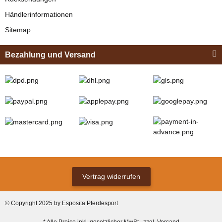
Bestseller
Händlerinformationen
Sitemap
Bezahlung und Versand
Zilco
Zilco Sicherheits-
Koppelriemen /
Kehlkoppelriemen
verfügbar
für Kopfstück
12,95 € -
13,95 €
*
(Sicherungsadapter)
Vertrag widerrufen
Bestseller
© Copyright 2025 by Esposita Pferdesport
* Alle Preise inkl. gesetzlicher MwSt., zzgl.
Versand