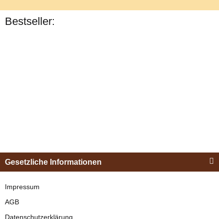
Bestseller:
Bestseller
Esposita
Einspännergeschirr
Gesetzliche Informationen
"Shettyglück"
Schwarz
Impressum
AGB
verfügbar
Datenschutzerklärung