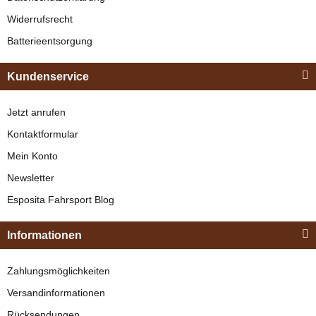
329,00 €
*
Widerrufsrecht
Batterieentsorgung
Bestseller
Kundenservice
Jetzt anrufen
Kontaktformular
Mein Konto
Newsletter
Esposita
Esposita Fahrsport Blog
Einspännergeschirr
"Shettyglück"
Informationen
Braun
Knapper Lagerbestand
Zahlungsmöglichkeiten
329,00 €
*
Versandinformationen
Rücksendungen