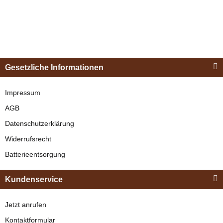
Esposita
Einspännergeschirr
Gesetzliche Informationen
"Shettyglück"
Schwarz
Impressum
AGB
verfügbar
Datenschutzerklärung
329,00 €
*
Widerrufsrecht
Batterieentsorgung
Bestseller
Kundenservice
Jetzt anrufen
Kontaktformular