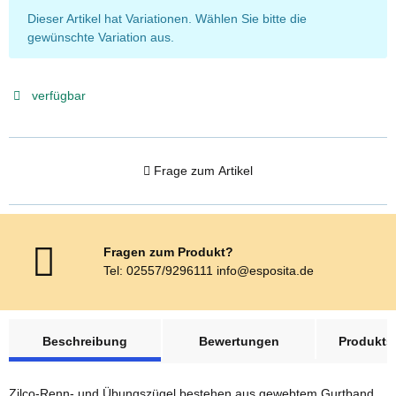
x
Dieser Artikel hat Variationen. Wählen Sie bitte die
gewünschte Variation aus.
verfügbar
Frage zum Artikel
Fragen zum Produkt?
Tel: 02557/9296111 info@esposita.de
weitere Registerkarten anzeigen
Beschreibung
Bewertungen
Produktsi
Zilco-Renn- und Übungszügel bestehen aus gewebtem Gurtband,