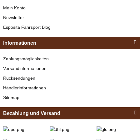
Mein Konto
Newsletter
Esposita
Esposita Fahrsport Blog
Einspännergeschirr
"Shettyglück"
Informationen
Braun
Knapper Lagerbestand
Zahlungsmöglichkeiten
329,00 €
*
Versandinformationen
Rücksendungen
Bestseller
Händlerinformationen
Sitemap
Bezahlung und Versand