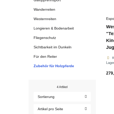
Galopprennsport
Wanderreiten
Espo
Westernreiten
Wes
Longieren & Bodenarbeit
"Te
Fliegenschutz
Kin
Jug
Sichtbarkeit im Dunkeln
Für den Reiter
Lage
Zubehör für Holzpferde
279,
4 Artikel
Sortierung
Artikel pro Seite