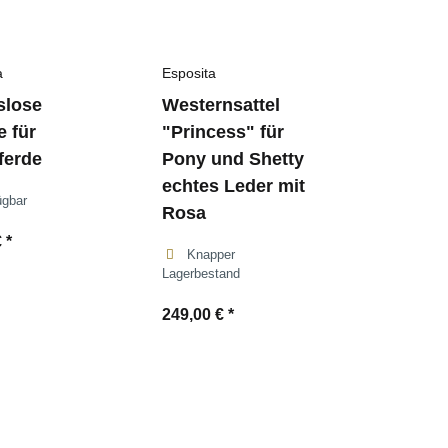
a
Esposita
slose
Westernsattel
e für
"Princess" für
ferde
Pony und Shetty
echtes Leder mit
ügbar
Rosa
€
*
Knapper
Lagerbestand
249,00 €
*