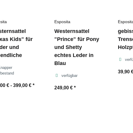
sita
Esposita
Esposit
ternsattel
Westernsattel
gebis
xas Kids" für
"Prince" für Pony
Trens
der und
und Shetty
Holzp
endliche
echtes Leder in
verf
Blau
Knapper
39,90 
rbestand
verfügbar
00 € -
399,00 €
*
249,00 €
*