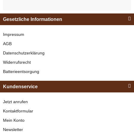
carbon" für
Klebebeschlag -
Gesetzliche Informationen
verfügbar
Beige
8,95 € -
10,95 €
*
Impressum
AGB
Bestseller
Datenschutzerklärung
Widerrufsrecht
Batterieentsorgung
Kundenservice
Jetzt anrufen
RbCarbon
Kontaktformular
Klebekragen "rb-
Mein Konto
carbon" für
Newsletter
Klebebeschlag