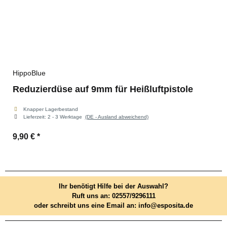
HippoBlue
Reduzierdüse auf 9mm für Heißluftpistole
Knapper Lagerbestand
Lieferzeit:
2 - 3 Werktage
(DE - Ausland abweichend)
9,90 €
*
Ihr benötigt Hilfe bei der Auswahl?
Ruft uns an: 02557/9296111
oder schreibt uns eine Email an: info@esposita.de