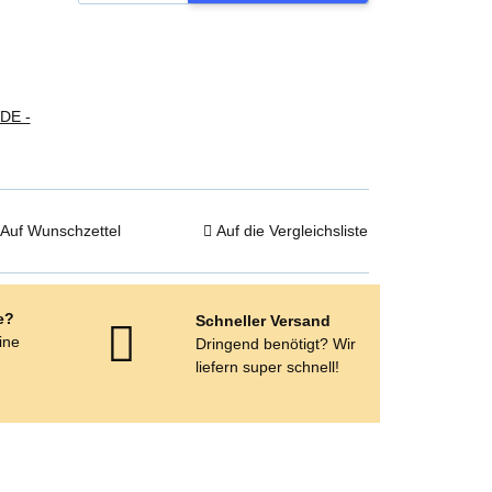
(DE -
Auf Wunschzettel
Auf die Vergleichsliste
e?
Schneller Versand
eine
Dringend benötigt? Wir
e
liefern super schnell!