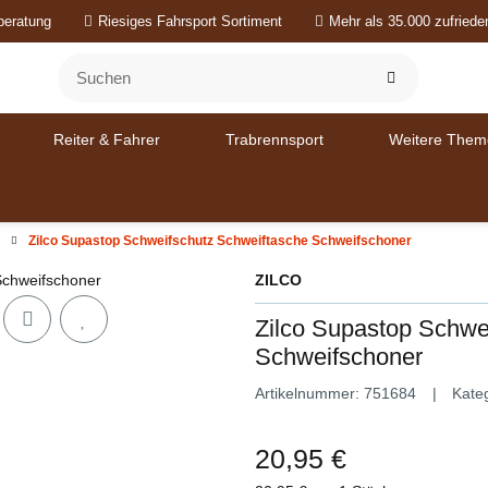
beratung
Riesiges Fahrsport Sortiment
Mehr als 35.000 zufried
Reiter & Fahrer
Trabrennsport
Weitere Them
Zilco Supastop Schweifschutz Schweiftasche Schweifschoner
ZILCO
Zilco Supastop Schwe
Schweifschoner
Artikelnummer:
751684
Kate
20,95 €