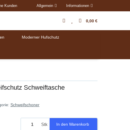
ene Kunden
Allgemein
Informationen
0,00 €
en
Moderner Hufschutz
ifschutz Schweiftasche
gorie:
Schweifschoner
Stk
In den Warenkorb