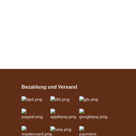
Bestseller
Esposita
Einspännergeschirr
"Shettyglück"
Bezahlung und Versand
Schwarz
verfügbar
329,00 €
*