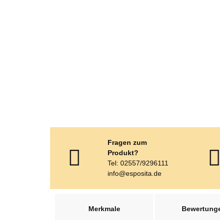
Fragen zum
Produkt?
Tel: 02557/9296111
info@esposita.de
weitere Registerkarten anzeigen
Merkmale
Bewertung