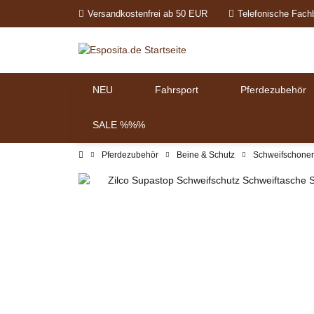
Versandkostenfrei ab 50 EUR
Telefonische Fach
NEU
Fahrsport
Pferdezubehör
SALE %%%
Pferdezubehör
Beine & Schutz
Schweifschoner