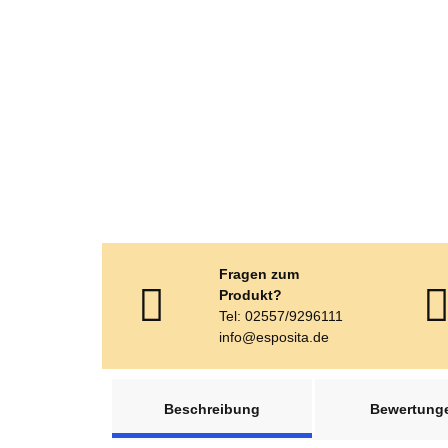
Fragen zum
Produkt?
Tel: 02557/9296111
info@esposita.de
weitere Registerkarten anzeigen
Beschreibung
Bewertung