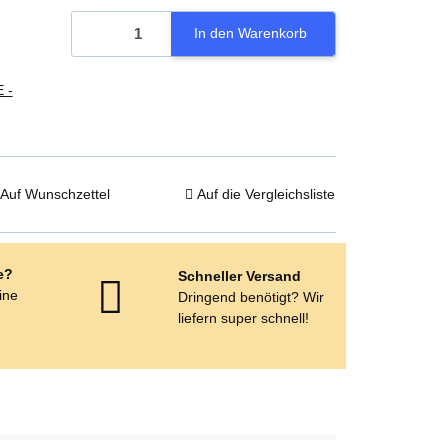
In den Warenkorb
 -
Auf Wunschzettel
Auf die Vergleichsliste
e?
Schneller Versand
eine
Dringend benötigt? Wir
e
liefern super schnell!