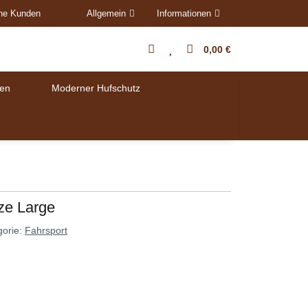
ene Kunden
Allgemein
Informationen
0,00 €
en
Moderner Hufschutz
ze Large
gorie:
Fahrsport