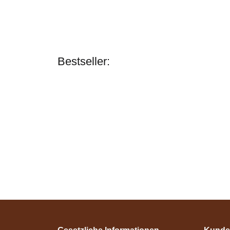
Bestseller:
Zilco
Zilco Classic
Zugstränge 32mm
breit
Bestseller
verfügbar
89,95 € -
109,95 €
*