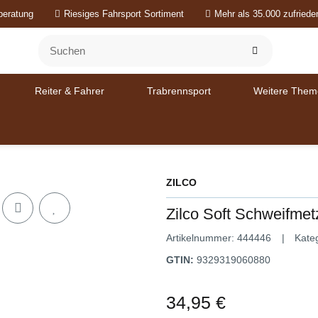
beratung
Riesiges Fahrsport Sortiment
Mehr als 35.000 zufried
Reiter & Fahrer
Trabrennsport
Weitere Them
ZILCO
Zilco Soft Schweifmet
Artikelnummer:
444446
Kate
GTIN:
9329319060880
34,95 €