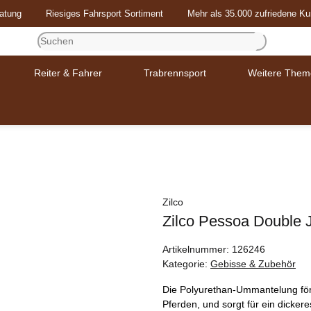
atung
Riesiges Fahrsport Sortiment
Mehr als 35.000 zufriedene K
Reiter & Fahrer
Trabrennsport
Weitere Them
Zilco
Zilco Pessoa Double 
Artikelnummer:
126246
Kategorie:
Gebisse & Zubehör
Die Polyurethan-Ummantelung för
Pferden, und sorgt für ein dickere