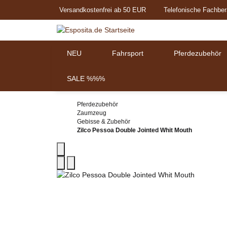
Versandkostenfrei ab 50 EUR
Telefonische Fachber
NEU
Fahrsport
Pferdezubehör
SALE %%%
Pferdezubehör
Zaumzeug
Gebisse & Zubehör
Zilco Pessoa Double Jointed Whit Mouth