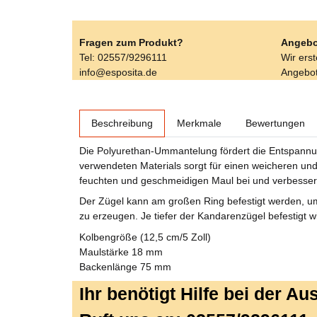
Fragen zum Produkt?
Angebo
Tel: 02557/9296111
Wir ers
info@esposita.de
Angebot
weitere Registerkarten anzeigen
Beschreibung
Merkmale
Bewertungen
Die Polyurethan-Ummantelung fördert die Entspannung
verwendeten Materials sorgt für einen weicheren un
feuchten und geschmeidigen Maul bei und verbesser
Der Zügel kann am großen Ring befestigt werden, um
zu erzeugen. Je tiefer der Kandarenzügel befestigt wi
Kolbengröße (12,5 cm/5 Zoll)
Maulstärke 18 mm
Backenlänge 75 mm
Ihr benötigt Hilfe bei der A