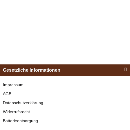
Bestseller
Esposita
Einspännergeschirr
Gesetzliche Informationen
"Shettyglück"
Schwarz
Impressum
AGB
verfügbar
Datenschutzerklärung
329,00 €
*
Widerrufsrecht
Batterieentsorgung
Bestseller