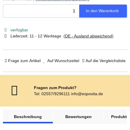
In den Warenkorb
verfügbar
Lieferzeit:
11 - 12 Werktage
(DE - Ausland abweichend)
Frage zum Artikel
Auf Wunschzettel
Auf die Vergleichsliste
Fragen zum Produkt?
Tel: 02557/9296111 info@esposita.de
weitere Registerkarten anzeigen
Beschreibung
Bewertungen
Produktsi