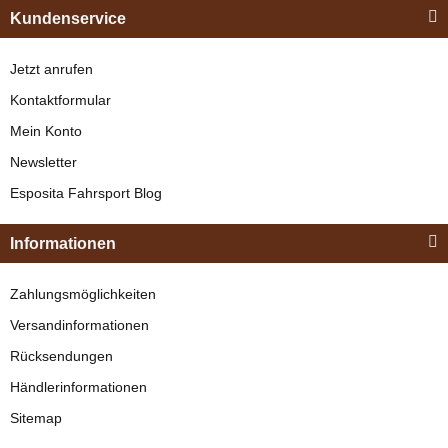
Kundenservice
Jetzt anrufen
Kontaktformular
Mein Konto
Newsletter
Esposita
Esposita Fahrsport Blog
Einspännergeschirr
"Shettyglück"
Informationen
Braun
Knapper Lagerbestand
Zahlungsmöglichkeiten
329,00 €
*
Versandinformationen
Rücksendungen
Bestseller
Händlerinformationen
Sitemap