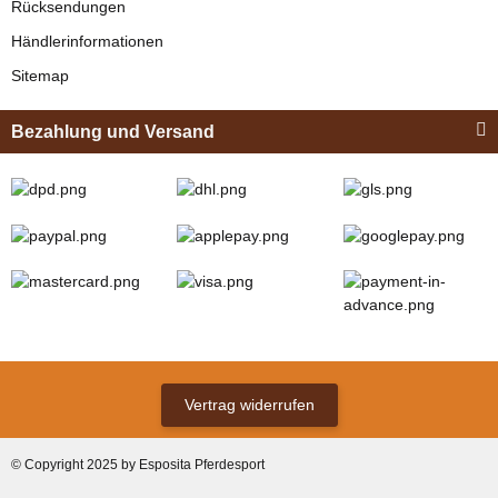
Rücksendungen
Bestseller
Händlerinformationen
Sitemap
Bezahlung und Versand
Zilco
Zilco Sicherheits-
Koppelriemen /
Kehlkoppelriemen
verfügbar
für Kopfstück
12,95 € -
13,95 €
*
(Sicherungsadapter)
Vertrag widerrufen
Bestseller
© Copyright 2025 by Esposita Pferdesport