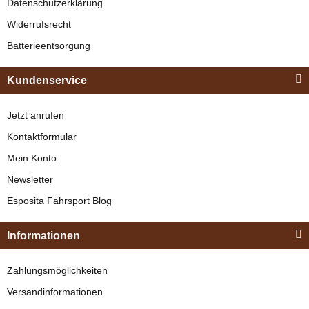
Datenschutzerklärung
329,00 €
*
Widerrufsrecht
Batterieentsorgung
Bestseller
Kundenservice
Jetzt anrufen
Kontaktformular
Mein Konto
Newsletter
Esposita
Esposita Fahrsport Blog
Einspännergeschirr
"Shettyglück"
Informationen
Braun
Knapper Lagerbestand
Zahlungsmöglichkeiten
329,00 €
*
Versandinformationen