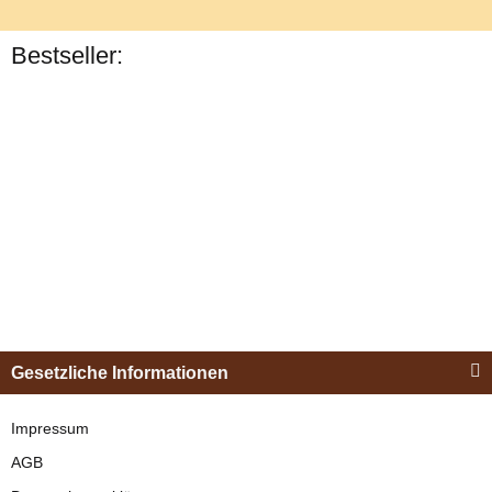
Bestseller:
Bestseller
Esposita
Einspännergeschirr
Gesetzliche Informationen
"Shettyglück"
Schwarz
Impressum
AGB
verfügbar