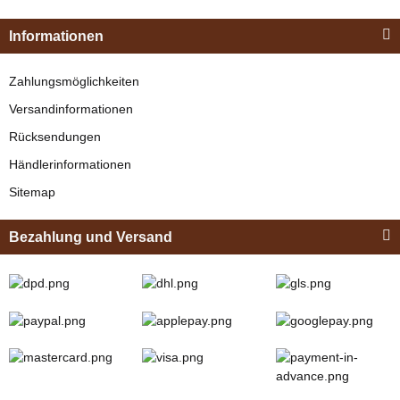
Einspännergeschirr
"Shettyglück"
Informationen
Braun
Knapper Lagerbestand
Zahlungsmöglichkeiten
329,00 €
*
Versandinformationen
Rücksendungen
Bestseller
Händlerinformationen
Sitemap
Bezahlung und Versand
Zilco
Zilco Sicherheits-
Koppelriemen /