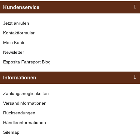
Kundenservice
Jetzt anrufen
Kontaktformular
Mein Konto
Newsletter
Esposita
Esposita Fahrsport Blog
Einspännergeschirr
"Shettyglück"
Informationen
Braun
Knapper Lagerbestand
Zahlungsmöglichkeiten
329,00 €
*
Versandinformationen
Rücksendungen
Bestseller
Händlerinformationen
Sitemap