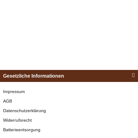
Bestseller
Esposita
Einspännergeschirr
Gesetzliche Informationen
"Shettyglück"
Schwarz
Impressum
AGB
verfügbar
Datenschutzerklärung
329,00 €
*
Widerrufsrecht
Batterieentsorgung
Bestseller