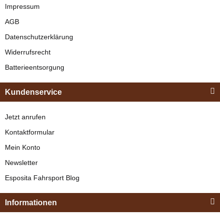
Schwarz
Impressum
AGB
verfügbar
Datenschutzerklärung
329,00 €
*
Widerrufsrecht
Batterieentsorgung
Bestseller
Kundenservice
Jetzt anrufen
Kontaktformular
Mein Konto
Newsletter
Esposita
Esposita Fahrsport Blog
Einspännergeschirr
"Shettyglück"
Informationen
Braun