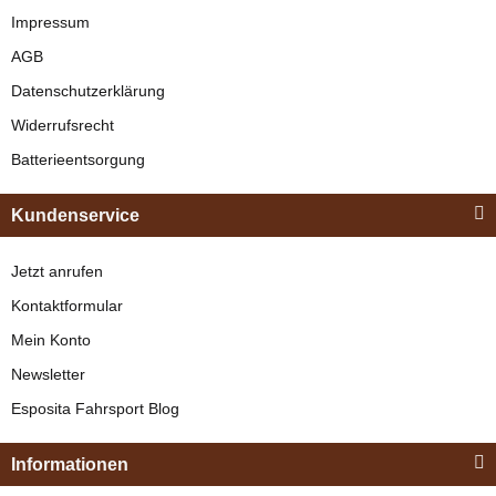
Schwarz
Impressum
AGB
verfügbar
Datenschutzerklärung
329,00 €
*
Widerrufsrecht
Batterieentsorgung
Bestseller
Kundenservice
Jetzt anrufen
Kontaktformular
Mein Konto
Newsletter
Esposita
Esposita Fahrsport Blog
Einspännergeschirr
"Shettyglück"
Informationen
Braun