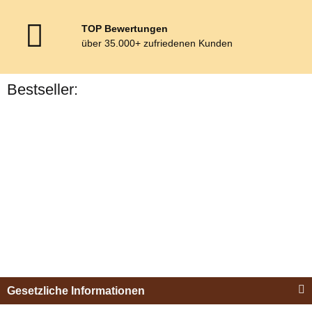
TOP Bewertungen
über 35.000+ zufriedenen Kunden
Bestseller:
Bestseller
Esposita
Einspännergeschirr
Gesetzliche Informationen
"Shettyglück"