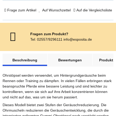
Frage zum Artikel
Auf Wunschzettel
Auf die Vergleichsliste
Fragen zum Produkt?
Tel: 02557/9296111 info@esposita.de
weitere Registerkarten anzeigen
Beschreibung
Bewertungen
Produktsi
Ohrstöpsel werden verwendet, um Hintergrundgeräusche beim
Rennen oder Training zu dämpfen. In vielen Fällen erbringen stark
beanspruchte Pferde eine bessere Leistung und sind leichter zu
kontrollieren, wenn sie sich auf ihre Arbeit konzentrieren können
und nicht auf das, was um sie herum passiert.
Dieses Modell bietet zwei Stufen der Geräuschreduzierung. Die
Ohrmuscheln reduzieren die Geräuschentwicklung, die durch die
integrierten geformten Gummi-Ohrstöpsel noch verstärkt werden