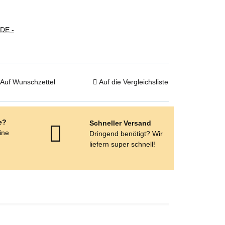
(DE -
Auf Wunschzettel
Auf die Vergleichsliste
e?
Schneller Versand
eine
Dringend benötigt? Wir
e
liefern super schnell!