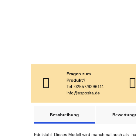
Fragen zum
Produkt?
Tel: 02557/9296111
info@esposita.de
weitere Registerkarten anzeigen
Beschreibung
Bewertung
Edelstahl. Dieses Modell wird manchmal auch als „ha