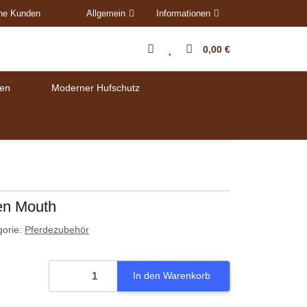
ene Kunden
Allgemein
Informationen
0,00 €
en
Moderner Hufschutz
len Mouth
gorie:
Pferdezubehör
In den Warenkorb