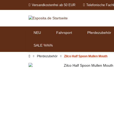
Versandkostenfrei ab 50 EUR
Telefonische Fach
NEU
Fahrsport
Pferdezubehör
SALE %%%
Pferdezubehör
Zilco Half Spoon Mullen Mouth