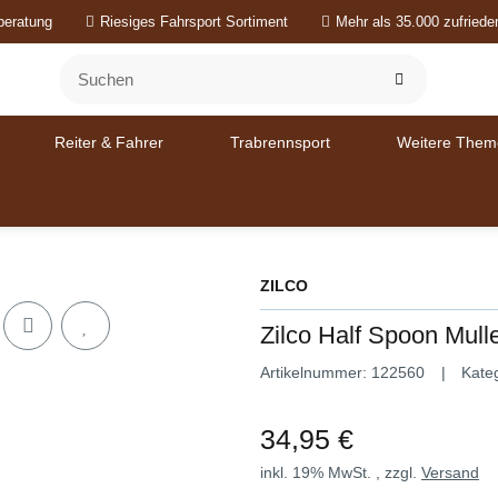
beratung
Riesiges Fahrsport Sortiment
Mehr als 35.000 zufried
Reiter & Fahrer
Trabrennsport
Weitere Them
ZILCO
Zilco Half Spoon Mul
Artikelnummer:
122560
Kate
34,95 €
inkl. 19% MwSt. , zzgl.
Versand