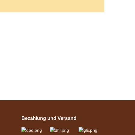
Bestseller
Esposita
Einspännergeschirr
"Shettyglück"
Bezahlung und Versand
Schwarz