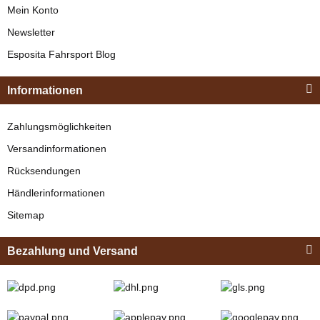
Mein Konto
Newsletter
Esposita
Esposita Fahrsport Blog
Einspännergeschirr
"Shettyglück"
Informationen
Braun
Knapper Lagerbestand
Zahlungsmöglichkeiten
329,00 €
*
Versandinformationen
Rücksendungen
Bestseller
Händlerinformationen
Sitemap
Bezahlung und Versand