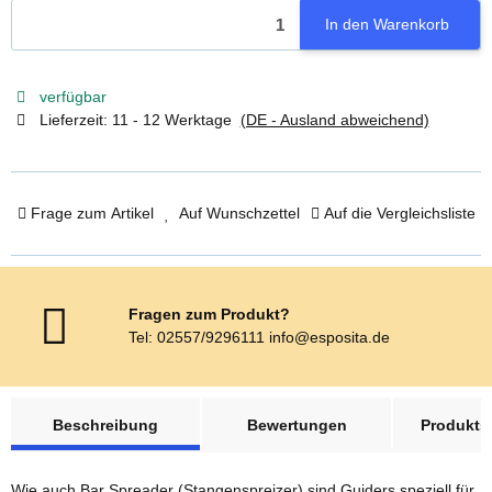
In den Warenkorb
verfügbar
Lieferzeit:
11 - 12 Werktage
(DE - Ausland abweichend)
Frage zum Artikel
Auf Wunschzettel
Auf die Vergleichsliste
Fragen zum Produkt?
Tel: 02557/9296111 info@esposita.de
weitere Registerkarten anzeigen
Beschreibung
Bewertungen
Produktsi
Wie auch Bar Spreader (Stangenspreizer) sind Guiders speziell für