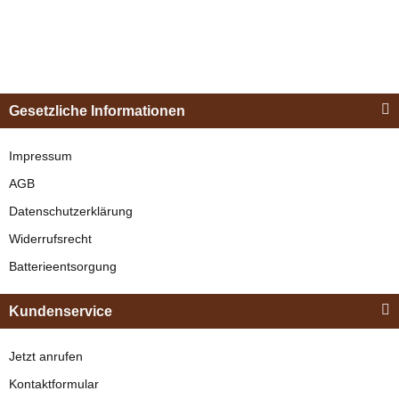
Esposita
Einspännergeschirr
Gesetzliche Informationen
"Shettyglück"
Schwarz
Impressum
AGB
verfügbar
Datenschutzerklärung
329,00 €
*
Widerrufsrecht
Batterieentsorgung
Bestseller
Kundenservice
Jetzt anrufen
Kontaktformular