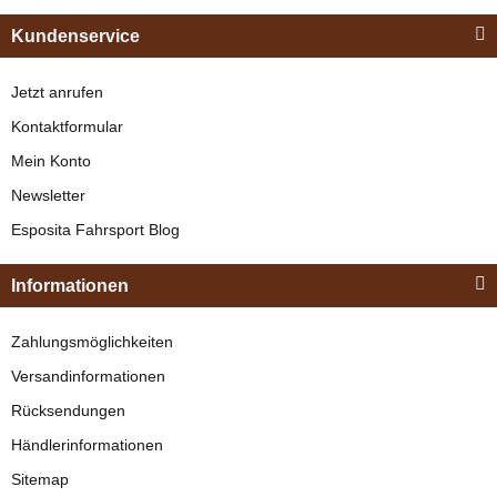
Kundenservice
Bestseller
Jetzt anrufen
Kontaktformular
Mein Konto
Newsletter
Esposita
Esposita Fahrsport Blog
Einspännergeschirr
Esposita
"Shettyglück"
Informationen
Doppelringtrense,
Braun
doppelt gebrochen
Knapper Lagerbestand
Zahlungsmöglichkeiten
(8,0cm - 19,5cm)
verfügbar
329,00 €
*
Versandinformationen
29,90 €
*
Rücksendungen
Bestseller
Händlerinformationen
Sitemap