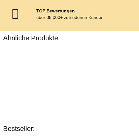
TOP Bewertungen
über 35.000+ zufriedenen Kunden
Ähnliche Produkte
Zilco
Frisco June Colt Bit
Bestseller:
verfügbar