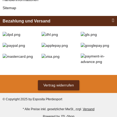
Sitemap
Bezahlung und Versand
Zilco
Zilco Sicherheits-
Koppelriemen /
Kehlkoppelriemen
verfügbar
für Kopfstück
12,95 € -
13,95 €
*
(Sicherungsadapter)
Vertrag widerrufen
Bestseller
© Copyright 2025 by Esposita Pferdesport
* Alle Preise inkl. gesetzlicher MwSt., zzgl.
Versand
Powered by
JTL-Shop