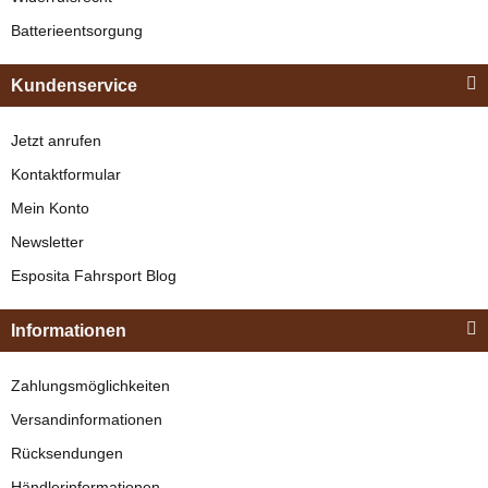
Batterieentsorgung
Bestseller
Kundenservice
Jetzt anrufen
Kontaktformular
Mein Konto
Newsletter
Esposita
Esposita Fahrsport Blog
Einspännergeschirr
"Shettyglück"
Informationen
Braun
Knapper Lagerbestand
Zahlungsmöglichkeiten
329,00 €
*
Versandinformationen
Rücksendungen
Bestseller
Händlerinformationen