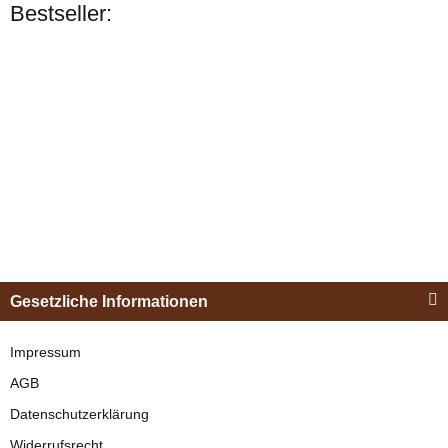
Bestseller:
Bestseller
Esposita
Einspännergeschirr
Gesetzliche Informationen
"Shettyglück"
Schwarz
Impressum
AGB
verfügbar
Datenschutzerklärung
329,00 €
*
Widerrufsrecht