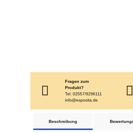
Fragen zum
Produkt?
Tel: 02557/9296111
info@esposita.de
weitere Registerkarten anzeigen
Beschreibung
Bewertung