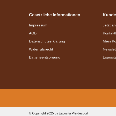
Gesetzliche Informationen
Kunde
Zilco
Impressum
Jetzt a
Zilco Backenstücke ohne
AGB
Kontakt
Scheuklappen/Blendklappen
Datenschutzerklärung
Mein Ko
Pony
Widerrufsrecht
Newslet
Zilco
Batterieentsorgung
Esposit
Bestseller
verfügbar
Kombi
Strangschnalle
30,95 €
*
verfügbar
16,95 € -
26,95 €
*
Esposita
© Copyright 2025 by Esposita Pferdesport