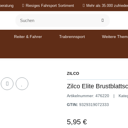
beratung
Riesiges Fahrsport Sortiment
Mehr als 35.000 zufried
Reiter & Fahrer
Trabrennsport
Weitere Them
ZILCO
Zilco Elite Brustblatts
Artikelnummer:
476220
Kate
GTIN:
9329319072333
5,95 €