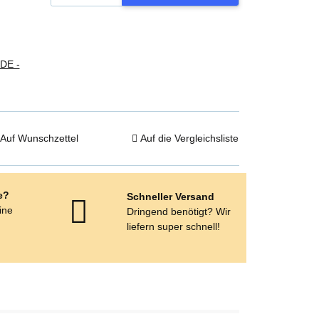
(DE -
Auf Wunschzettel
Auf die Vergleichsliste
e?
Schneller Versand
eine
Dringend benötigt? Wir
e
liefern super schnell!