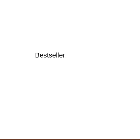
Bestseller:
Zilco
SL Deluxe flexibles
Selett für
Einachser "Sliding
verfügbar
Backband"
207,95 € -
209,95 €
*