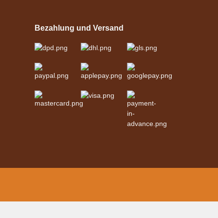
Einspännergeschirr
"Shettyglück"
Bezahlung und Versand
Schwarz
verfügbar
329,00 €
*