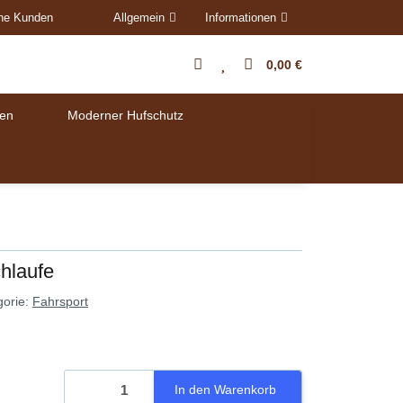
ene Kunden
Allgemein
Informationen
0,00 €
en
Moderner Hufschutz
chlaufe
gorie:
Fahrsport
In den Warenkorb