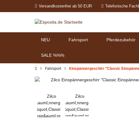
Versandkostenfrei ab 50 EUR
Telefonische Fach
NEU
Fahrsport
Pferdezubehör
SALE %%%
Fahrsport
Einspännergeschirr "Classic Einspänne