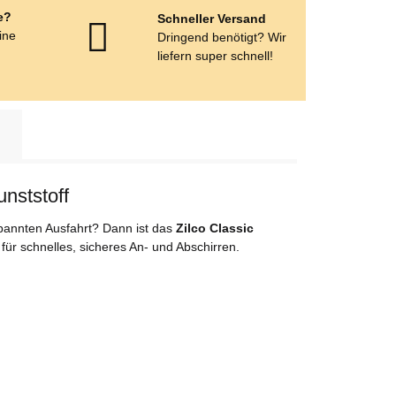
e?
Schneller Versand
eine
Dringend benötigt? Wir
e
liefern super schnell!
nststoff
spannten Ausfahrt? Dann ist das
Zilco Classic
für schnelles, sicheres An- und Abschirren.