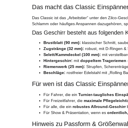
Das macht das Classic Einspänner
Das Classic ist das „Arbeitstier“ unter den Zilco-Ge
Schlamm oder häufiges Anspannen dazugehören, spie
Das Geschirr besteht aus folgenden
Brustblatt (90 mm):
klassischer Schnitt, saub
Zugstränge (32 mm):
robust, mit D-Ringen & 
Selett/Kammdeckel (100 mm):
mit verstellba
Hintergeschirr:
mit
doppeltem Trageriemen
Riemenwerk (25 mm):
Strupfen, Scherenträger
Beschläge:
rostfreier Edelstahl mit „Rolling B
Für wen ist das Classic Einspänner
Für Fahrer, die ein
Turnier-taugliches Einsp
Für Freizeitfahrer, die
maximale Pflegeleichti
Für alle, die ein
robustes Allround-Geschirr
b
Für Show & Präsentation, wenn es
ordentlich
Hinweis zu Passform & Größenwa