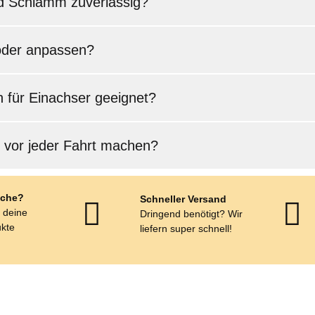
nd Schlamm zuverlässig?
 oder anpassen?
h für Einachser geeignet?
h vor jeder Fahrt machen?
che?
Schneller Versand
r deine
Dringend benötigt? Wir
kte
liefern super schnell!