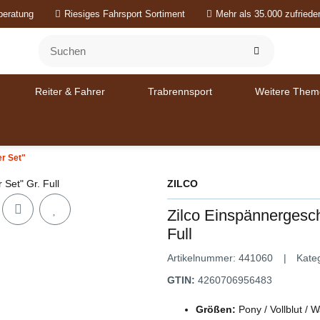
beratung
Riesiges Fahrsport Sortiment
Mehr als 35.000 zufried
Reiter & Fahrer
Trabrennsport
Weitere Them
r Set"
ZILCO
Zilco Einspännergesch
Full
Artikelnummer:
441060
Kate
GTIN:
4260706956483
Größen:
Pony / Vollblut / 