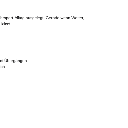
Fahrsport-Alltag ausgelegt. Gerade wenn Wetter,
iziert
.
.
bei Übergängen.
ich.