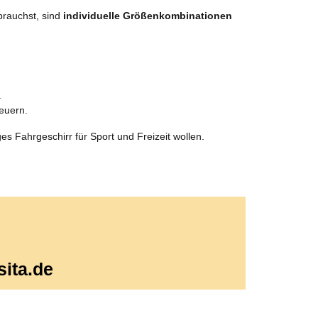
brauchst, sind
individuelle Größenkombinationen
.
heuern.
ges Fahrgeschirr für Sport und Freizeit wollen.
sita.de