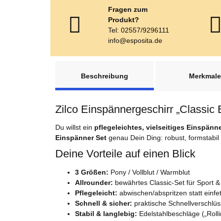
Fragen zum
Produkt?
Tel: 02557/9296111
info@esposita.de
weitere Registerkarten anzeigen
Beschreibung
Merkmale
Zilco Einspännergeschirr „Classic 
Du willst ein
pflegeleichtes, vielseitiges Einspänn
Einspänner Set
genau Dein Ding: robust, formstabil 
Deine Vorteile auf einen Blick
3 Größen:
Pony / Vollblut / Warmblut
Allrounder:
bewährtes Classic-Set für Sport & 
Pflegeleicht:
abwischen/abspritzen statt einfe
Schnell & sicher:
praktische Schnellverschlü
Stabil & langlebig:
Edelstahlbeschläge („Rolli