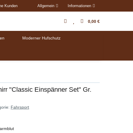
ene Kunden
Allgemein
Informationen
0,00 €
en
Moderner Hufschutz
irr "Classic Einspänner Set" Gr.
gorie:
Fahrsport
Warmblut