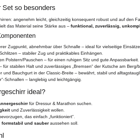
 Set so besonders
schirren: angenehm leicht, gleichzeitig konsequent robust und auf den 
lt das Material seine Stärke aus –
funktional, zuverlässig, unkompl
 Komponenten
erer Zugpunkt, abnehmbar über Schnalle – ideal für vielseitige Einsätze
Schlitzen – stabiler Zug und praktikables Einhängen.
ren Polstern/Pauschen – für einen ruhigen Sitz und gute Anpassbarkeit.
– für stabilen Halt und zuverlässiges „Bremsen“ der Kutsche am Berg/
 und Bauchgurt in der Classic-Breite – bewährt, stabil und alltagstaugl
ar“-Schnallen – langlebig und leichtgängig.
geschirr ideal?
ännergeschirr
für Dressur & Marathon suchen.
gkeit
und Zuverlässigkeit wollen.
evorzugen, das einfach „funktioniert“.
, formstabil und sauber
aussehen soll.
hl