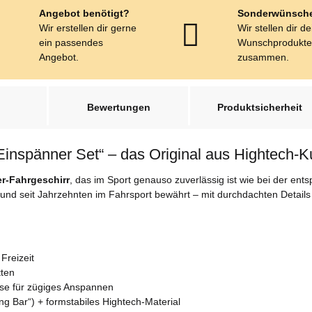
Angebot benötigt?
Sonderwünsch
Wir erstellen dir gerne
Wir stellen dir d
ein passendes
Wunschprodukt
Angebot.
zusammen.
Bewertungen
Produktsicherheit
Einspänner Set“ – das Original aus Hightech-Ku
er-Fahrgeschirr
, das im Sport genauso zuverlässig ist wie bei der ent
und seit Jahrzehnten im Fahrsport bewährt – mit durchdachten Details 
Freizeit
tten
sse für zügiges Anspannen
ng Bar“) + formstabiles Hightech-Material