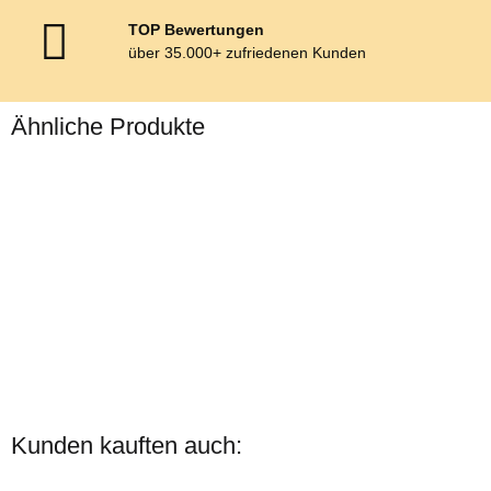
TOP Bewertungen
über 35.000+ zufriedenen Kunden
Ähnliche Produkte
Top
Zilco
Classic
Kunden kauften auch:
Zweispännergeschirr