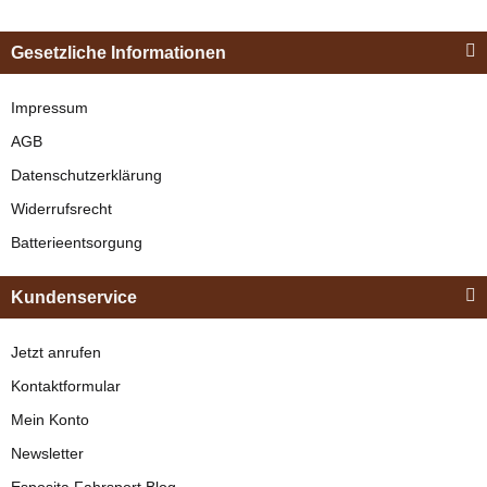
Esposita
Einspännergeschirr
Gesetzliche Informationen
"Shettyglück"
Schwarz
Impressum
AGB
verfügbar
Datenschutzerklärung
329,00 €
*
Widerrufsrecht
Batterieentsorgung
Bestseller
Kundenservice
Jetzt anrufen
Kontaktformular
Mein Konto
Newsletter
Esposita