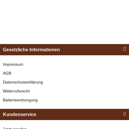
Esposita
Einspännergeschirr
Gesetzliche Informationen
"Shettyglück"
Schwarz
Impressum
AGB
verfügbar
Datenschutzerklärung
329,00 €
*
Widerrufsrecht
Batterieentsorgung
Bestseller
Kundenservice
Jetzt anrufen