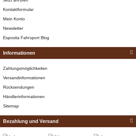
Kontaktformular
Mein Konto
Newsletter
Esposita
Esposita Fahrsport Blog
Einspännergeschirr
"Shettyglück"
Informationen
Braun
Knapper Lagerbestand
Zahlungsmöglichkeiten
329,00 €
*
Versandinformationen
Rücksendungen
Bestseller
Händlerinformationen
Sitemap
Bezahlung und Versand