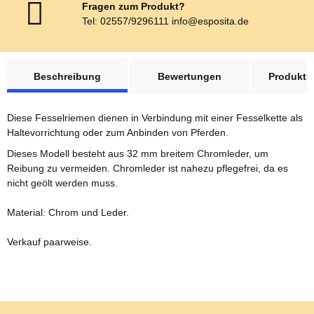
Fragen zum Produkt?
Tel: 02557/9296111 info@esposita.de
weitere Registerkarten anzeigen
Beschreibung
Bewertungen
Produktsi
Diese Fesselriemen dienen in Verbindung mit einer Fesselkette als
Haltevorrichtung oder zum Anbinden von Pferden.
Dieses Modell besteht aus 32 mm breitem Chromleder, um
Reibung zu vermeiden. Chromleder ist nahezu pflegefrei, da es
nicht geölt werden muss.
Material: Chrom und
Leder.
Verkauf paarweise.