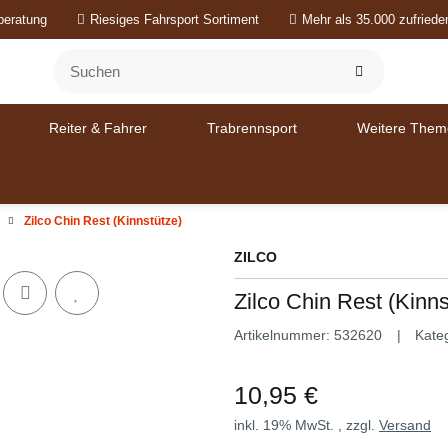
beratung
Riesiges Fahrsport Sortiment
Mehr als 35.000 zufried
Reiter & Fahrer
Trabrennsport
Weitere Them
Zilco Chin Rest (Kinnstütze)
ZILCO
Zilco Chin Rest (Kinns
Artikelnummer:
532620
Kate
10,95 €
inkl. 19% MwSt. , zzgl.
Versand