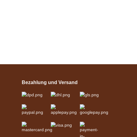
Bestseller
Esposita
Einspännergeschirr
"Shettyglück"
Bezahlung und Versand
Schwarz
verfügbar
329,00 €
*