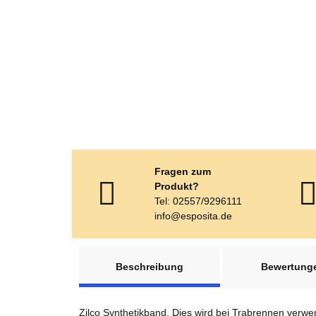
Fragen zum
Produkt?
Tel: 02557/9296111
info@esposita.de
weitere Registerkarten anzeigen
Beschreibung
Bewertung
Zilco Synthetikband. Dies wird bei Trabrennen verw