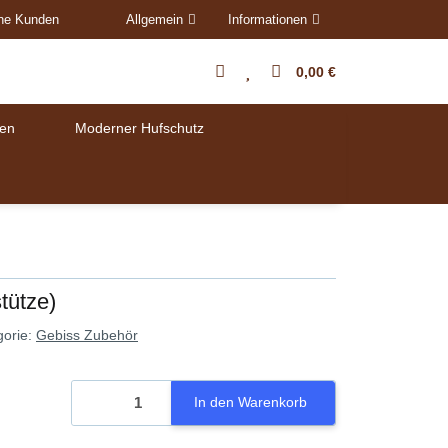
ene Kunden
Allgemein
Informationen
0,00 €
en
Moderner Hufschutz
tütze)
gorie:
Gebiss Zubehör
In den Warenkorb