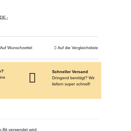
(DE -
Auf Wunschzettel
Auf die Vergleichsliste
e?
Schneller Versand
eine
Dringend benötigt? Wir
e
liefern super schnell!
-Bit verwendet wird.