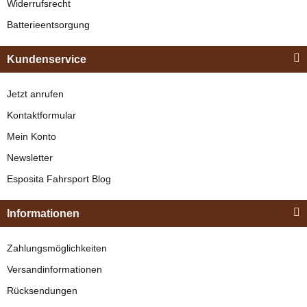
Widerrufsrecht
Batterieentsorgung
Bestseller
Kundenservice
Jetzt anrufen
Kontaktformular
Mein Konto
Newsletter
Esposita
Esposita Fahrsport Blog
Einspännergeschirr
"Shettyglück"
Informationen
Braun
Knapper Lagerbestand
Zahlungsmöglichkeiten
329,00 €
*
Versandinformationen
Rücksendungen
Bestseller