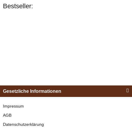
Bestseller:
Bestseller
Esposita
Einspännergeschirr
Gesetzliche Informationen
"Shettyglück"
Schwarz
Impressum
AGB
verfügbar
Datenschutzerklärung
329,00 €
*