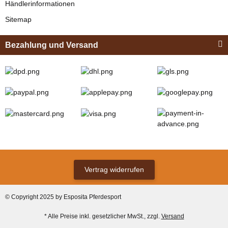
Händlerinformationen
Sitemap
Bezahlung und Versand
Zilco
Zilco Sicherheits-
Koppelriemen /
Kehlkoppelriemen
verfügbar
für Kopfstück
12,95 € -
13,95 €
*
(Sicherungsadapter)
Vertrag widerrufen
Bestseller
© Copyright 2025 by Esposita Pferdesport
* Alle Preise inkl. gesetzlicher MwSt., zzgl.
Versand