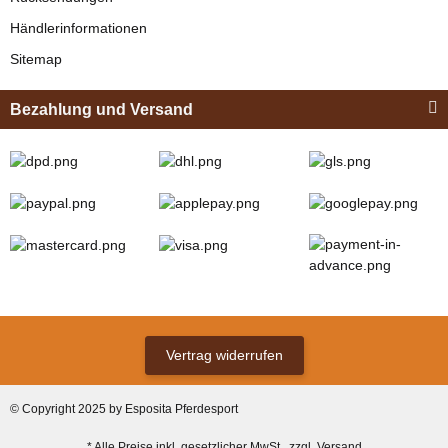
Bestseller
Händlerinformationen
Sitemap
Bezahlung und Versand
Zilco
Zilco Sicherheits-
Koppelriemen /
Kehlkoppelriemen
verfügbar
für Kopfstück
12,95 € -
13,95 €
*
(Sicherungsadapter)
Vertrag widerrufen
Bestseller
© Copyright 2025 by Esposita Pferdesport
* Alle Preise inkl. gesetzlicher MwSt., zzgl.
Versand