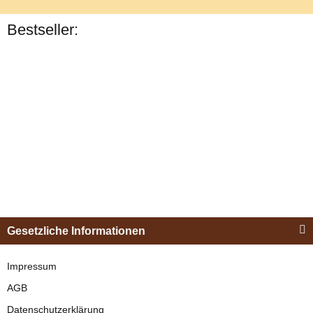
Bestseller:
Bestseller
Esposita
Einspännergeschirr
Gesetzliche Informationen
"Shettyglück"
Schwarz
Impressum
AGB
verfügbar
Datenschutzerklärung