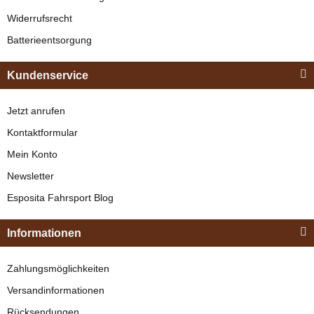
329,00 €
*
Widerrufsrecht
Batterieentsorgung
Bestseller
Kundenservice
Jetzt anrufen
Kontaktformular
Mein Konto
Newsletter
Esposita
Esposita Fahrsport Blog
Einspännergeschirr
"Shettyglück"
Informationen
Braun
Knapper Lagerbestand
Zahlungsmöglichkeiten
329,00 €
*
Versandinformationen
Rücksendungen