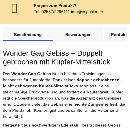
Fragen zum Produkt?
Tel: 02557/9296111 info@esposita.de
weitere Registerkarten anzeigen
Beschreibung
Bewertungen
Produktsi
Wonder Gag Gebiss – Doppelt
gebrochen mit Kupfer-Mittelstück
Das
Wonder Gag Gebiss
ist ein beliebtes Trainingsgebiss,
besonders für Jungpferde. Dank seines
doppelt gebrochenen,
leicht gebogenen Kupfer-Mittelstücks
sorgt es für eine
gleichmäßige Druckverteilung und fördert die Kautätigkeit. Kupfer
regt die Speichelproduktion an, was die Akzeptanz des Gebisses
erhöht. Zudem bietet das Gebiss eine
leichte Zungenfreiheit
, die
dem Pferd mehr Komfort gibt und es sanfter an die Reiterhand
heranführt.
Hergestellt aus
hochwertigem Edelstahl
, besitzt dieses Gebiss