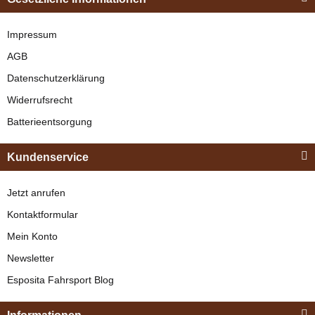
"Shettyglück"
Schwarz
Impressum
AGB
verfügbar
Datenschutzerklärung
329,00 €
*
Widerrufsrecht
Batterieentsorgung
Bestseller
Kundenservice
Jetzt anrufen
Kontaktformular
Mein Konto
Newsletter
Esposita
Esposita Fahrsport Blog
Einspännergeschirr
"Shettyglück"