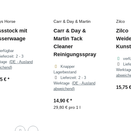
ys Horse
Carr & Day & Martin
Zilco
sstock mit
Carr & Day &
Zilco
sserwaage
Martin Tack
Weid
Cleaner
Kunst
erfügbar
Reinigungsspray
ieferzeit:
2 - 3
verf
ktage
(DE - Ausland
Lief
Knapper
ichend)
Werkta
Lagerbestand
abweich
Lieferzeit:
2 - 3
95 €
*
Werktage
(DE - Ausland
15,75 
abweichend)
14,90 €
*
29,80 € pro 1 l