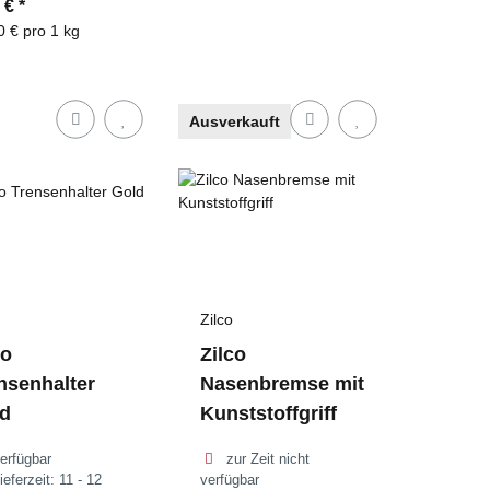
0 €
*
0 € pro 1 kg
Ausverkauft
Zilco
co
Zilco
nsenhalter
Nasenbremse mit
d
Kunststoffgriff
erfügbar
zur Zeit nicht
ieferzeit:
11 - 12
verfügbar