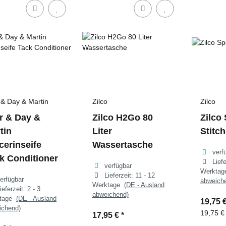
 & Day & Martin
Zilco
Zilco
r & Day &
Zilco H2Go 80
Zilco
tin
Liter
Stitc
cerinseife
Wassertasche
verf
k Conditioner
Lief
verfügbar
Werkta
Lieferzeit:
11 - 12
erfügbar
abweich
Werktage
(DE - Ausland
ieferzeit:
2 - 3
abweichend)
ktage
(DE - Ausland
19,75 
ichend)
19,75 €
17,95 €
*