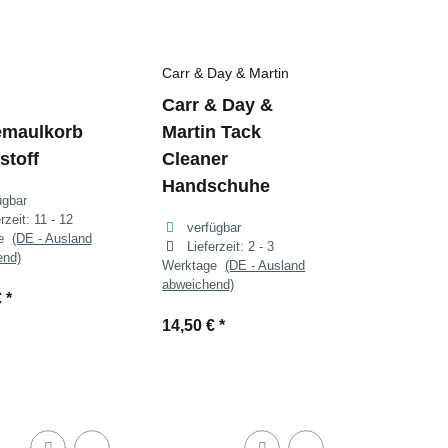
Carr & Day & Martin
Carr & Day &
emaulkorb
Martin Tack
stoff
Cleaner
Handschuhe
ügbar
erzeit:
11 - 12
verfügbar
ge
(DE - Ausland
Lieferzeit:
2 - 3
end)
Werktage
(DE - Ausland
abweichend)
€
*
14,50 €
*