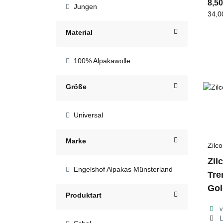
8,5
Jungen
34,0
Material
100% Alpakawolle
Größe
Universal
Marke
Zilco
Zil
Engelshof Alpakas Münsterland
Tre
Gol
Produktart
v
L