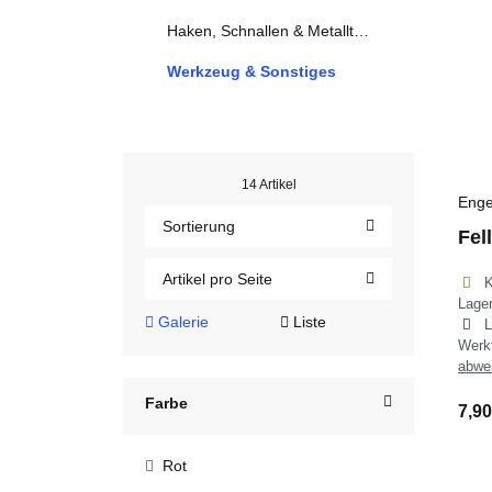
Haken, Schnallen & Metallteile
Werkzeug & Sonstiges
14 Artikel
Enge
Sortierung
Fel
Artikel pro Seite
Lage
Galerie
Liste
L
Wer
abwe
Farbe
7,9
Rot