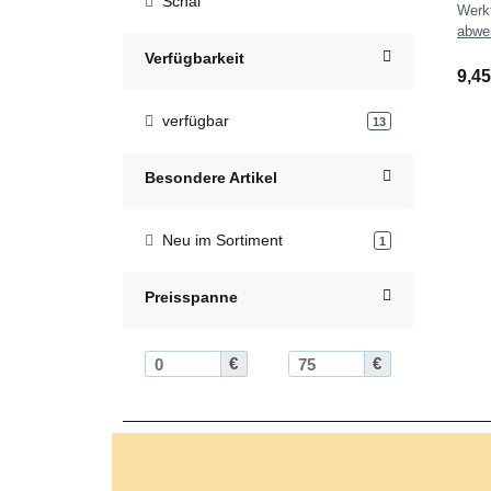
Schal
Wer
abwe
Verfügbarkeit
9,4
verfügbar
Artikel gefunden
13
Besondere Artikel
Neu im Sortiment
Artikel gefunden
1
Preisspanne
€
€