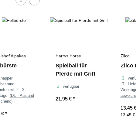
lshof Alpakas
Harrys Horse
Zilco
lbürste
Spielball für
Zilco
Pferde mit Griff
Knapper
verf
rbestand
Lief
verfügbar
ieferzeit:
2 - 3
Werkta
ktage
(DE - Ausland
abweich
21,95 €
*
ichend)
13,45 
0 €
*
13,45 €