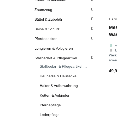
Führen & Anbinden
Zaumzeug
Harr
Sättel & Zubehör
Mes
Beine & Schutz
Wa
Pferdedecken
v
Longieren & Voltigieren
L
Wer
Stallbedarf & Pflegeartikel
abwe
Stallbedarf & Pflegeartikel anzeigen
49,
Heunetze & Heusäcke
Halter & Aufbewahrung
Ketten & Anbinder
Pferdepflege
Lederpflege