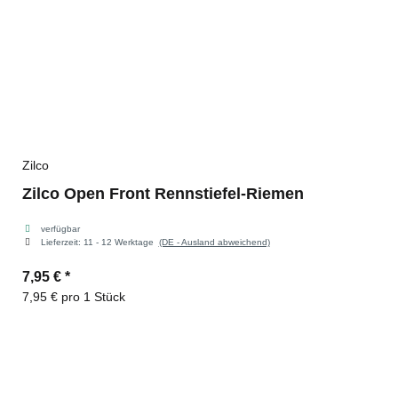
Zilco
Zilco Open Front Rennstiefel-Riemen
verfügbar
Lieferzeit:
11 - 12 Werktage
(DE - Ausland abweichend)
7,95 €
*
7,95 € pro 1 Stück