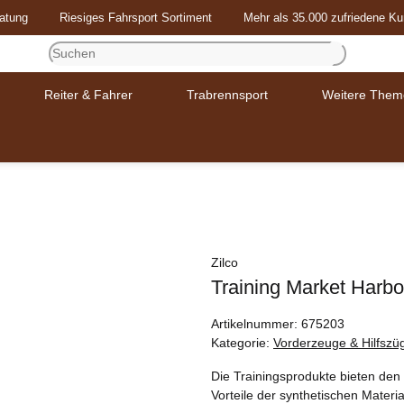
atung
Riesiges Fahrsport Sortiment
Mehr als 35.000 zufriedene K
Reiter & Fahrer
Trabrennsport
Weitere Them
Zilco
Training Market Harb
Artikelnummer:
675203
Kategorie:
Vorderzeuge & Hilfszü
Die Trainingsprodukte bieten den 
Vorteile der synthetischen Material