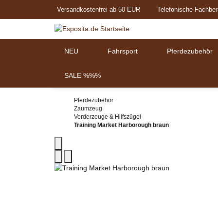
Versandkostenfrei ab 50 EUR
Telefonische Fachber
NEU
Fahrsport
Pferdezubehör
SALE %%%
Pferdezubehör
Zaumzeug
Vorderzeuge & Hilfszügel
Training Market Harborough braun