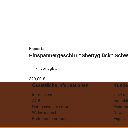
Esposita
Einspännergeschirr "Shettyglück" Schw
verfügbar
329,00 €
*
Gesetzliche Informationen
Kunde
Impressum
Jetzt a
AGB
Kontakt
Datenschutzerklärung
Mein Ko
Widerrufsrecht
Newslet
Batterieentsorgung
Esposit