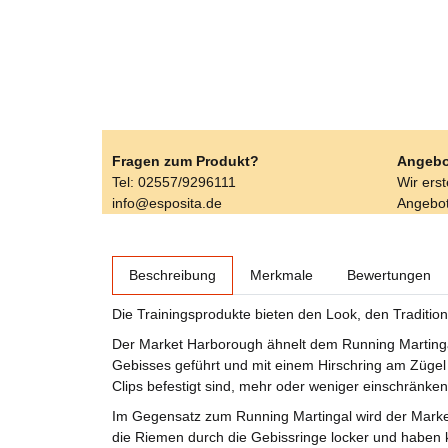
Fragen zum Produkt?
Angebo
Tel: 02557/9296111
Wir ers
info@esposita.de
Angebot
weitere Registerkarten anzeigen
Beschreibung
Merkmale
Bewertungen
Die Trainingsprodukte bieten den Look, den Traditional
Der Market Harborough ähnelt dem Running Martingal
Gebisses geführt und mit einem Hirschring am Zügel
Clips befestigt sind, mehr oder weniger einschränken
Im Gegensatz zum Running Martingal wird der Market 
die Riemen durch die Gebissringe locker und haben 