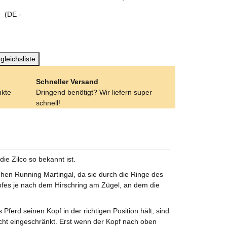
ge
(DE -
gleichsliste
Schneller Versand
ukte
Dringend benötigt? Wir liefern super
schnell!
ie Zilco so bekannt ist.
hen Running Martingal, da sie durch die Ringe des
pfes je nach dem Hirschring am Zügel, an dem die
rd seinen Kopf in der richtigen Position hält, sind
cht eingeschränkt. Erst wenn der Kopf nach oben