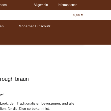
unden
Allgemein
Informationen
0,00 €
en
Moderner Hufschutz
orough braun
gel
Look, den Traditionalisten bevorzugen, und alle
ien, für die Zilco so bekannt ist.