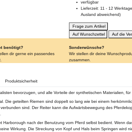
verfügbar
Lieferzeit:
11 - 12 Werkta
Ausland abweichend)
Frage zum Artikel
Auf Wunschzettel
Auf die Ver
t benötigt?
Sonderwünsche?
tellen dir gerne ein passendes
Wir stellen dir deine Wunschprod
.
zusammen.
Produktsicherheit
isten bevorzugen, und alle Vorteile der synthetischen Materialien, für d
. Die geteilten Riemen sind doppelt so lang wie bei einem herkömmlic
 verbunden sind. Der Reiter kann die Aufwärtsbewegung des Pferdeko
.
Harborough nach der Benutzung vom Pferd selbst bedient. Wenn das Pfe
keine Wirkung. Die Streckung von Kopf und Hals beim Springen wird ni