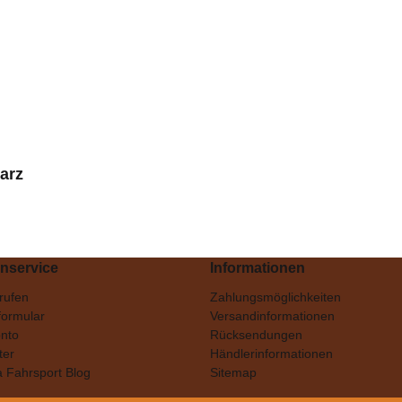
arz
nservice
Informationen
nrufen
Zahlungsmöglichkeiten
formular
Versandinformationen
nto
Rücksendungen
ter
Händlerinformationen
a Fahrsport Blog
Sitemap