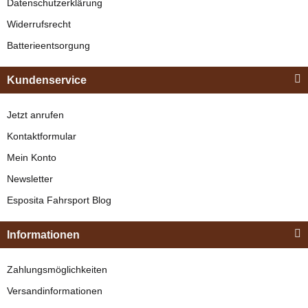
Datenschutzerklärung
329,00 €
*
Widerrufsrecht
Batterieentsorgung
Bestseller
Kundenservice
Jetzt anrufen
Kontaktformular
Mein Konto
Newsletter
Esposita
Esposita Fahrsport Blog
Einspännergeschirr
"Shettyglück"
Informationen
Braun
Knapper Lagerbestand
Zahlungsmöglichkeiten
329,00 €
*
Versandinformationen