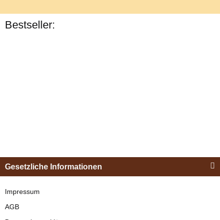
Bestseller:
Bestseller
Esposita
Einspännergeschirr
Gesetzliche Informationen
"Shettyglück"
Schwarz
Impressum
AGB
verfügbar