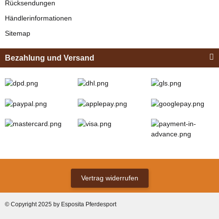
Rücksendungen
Bestseller
Händlerinformationen
Sitemap
Bezahlung und Versand
Zilco
Zilco Sicherheits-
Koppelriemen /
Kehlkoppelriemen
verfügbar
für Kopfstück
12,95 € -
13,95 €
*
(Sicherungsadapter)
Vertrag widerrufen
Bestseller
© Copyright 2025 by Esposita Pferdesport