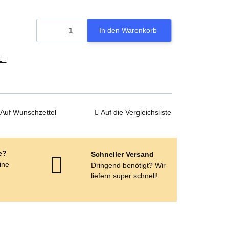
In den Warenkorb
 -
Auf Wunschzettel
Auf die Vergleichsliste
e?
Schneller Versand
eine
Dringend benötigt? Wir
e
liefern super schnell!