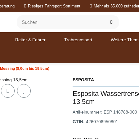
beratung
Riesiges Fahrsport Sortiment
Mehr als 35.000 zufried
Reiter & Fahrer
Trabrennsport
Weitere Them
Messing (8,0cm bis 19,5cm)
ESPOSITA
Esposita Wassertrens
13,5cm
Artikelnummer:
ESP 148788-009
GTIN:
4260706950801