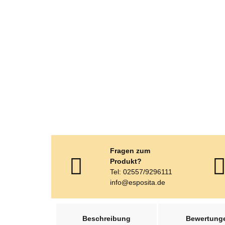
Fragen zum
Produkt?
Tel: 02557/9296111
info@esposita.de
weitere Registerkarten anzeigen
Beschreibung
Bewertung