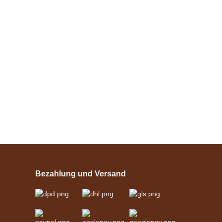
Bestseller
Esposita
Einspännergeschirr
"Shettyglück"
Bezahlung und Versand
Schwarz
verfügbar