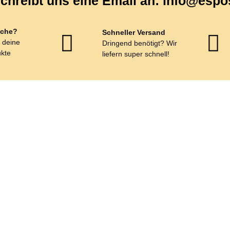
chreibt uns eine Email an: info@espo
che?
Schneller Versand
r deine
Dringend benötigt? Wir
kte
liefern super schnell!
HippoBlue