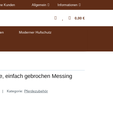
ene Kunden
Allgemein
Informationen
0,00 €
en
Moderner Hufschutz
e, einfach gebrochen Messing
Kategorie:
Pferdezubehör