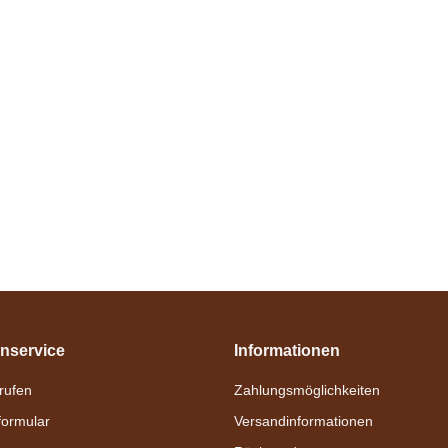
HippoBlue Eisblau
Kunststoffbeschlag
135
verfügbar
18,90 €
*
nservice
Informationen
nrufen
Zahlungsmöglichkeiten
formular
Versandinformationen