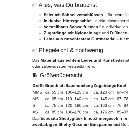
✅ Alles, was Du brauchst
Selet mit Schnellverschlüssen
– für schnell
Inklusive Hintergeschirr
– direkt einsatzberei
Verstellbarer Schweifriemen
für individuellen 
Zugstränge mit Nyloneinlage
und D-Ringen –
Leine aus rutschfestem Gurtmaterial
– für m
✅ Pflegeleicht & hochwertig
Das
Material aus echtem Leder und Kunstleder
is
oder stilbewussten Freizeitfahrern.
🧵 Größenübersicht
Größe
Brustblatt
Bauchumfang
Zugstränge
Kopf
MMS
ca. 55 cm
100–125 cm
ca. 123 cm
64–74
MS
ca. 65 cm
110–140 cm
ca. 145 cm
67–78
S
ca. 75 cm
120–160 cm
ca. 163 cm
76–84
XS
ca. 85 cm
130–170 cm
ca. 176 cm
85–97
Das
Esposita Shettyglück Einspännergeschirr in
zweifarbigen Shetty Geschirr Einspänner
bist Du a