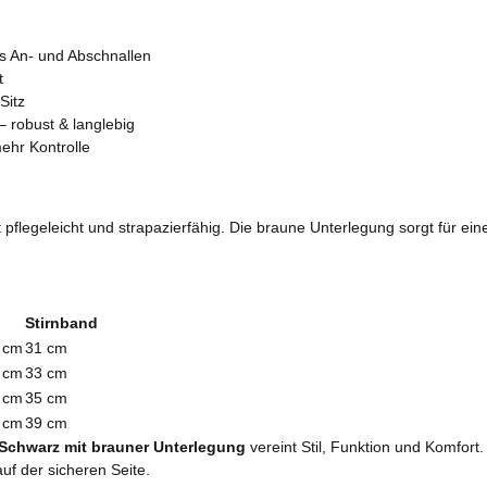
es An- und Abschnallen
t
Sitz
 robust & langlebig
ehr Kontrolle
t pflegeleicht und strapazierfähig. Die braune Unterlegung sorgt für ei
Stirnband
 cm
31 cm
 cm
33 cm
 cm
35 cm
 cm
39 cm
 Schwarz mit brauner Unterlegung
vereint Stil, Funktion und Komfort
uf der sicheren Seite.