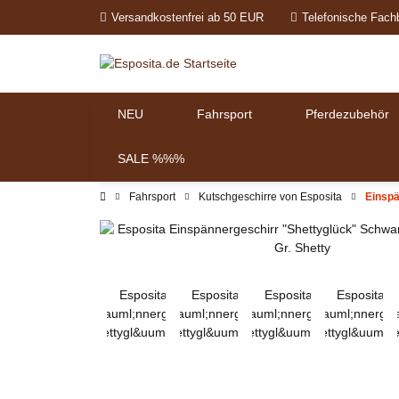
Versandkostenfrei ab 50 EUR
Telefonische Fach
NEU
Fahrsport
Pferdezubehör
SALE %%%
Fahrsport
Kutschgeschirre von Esposita
Einspä