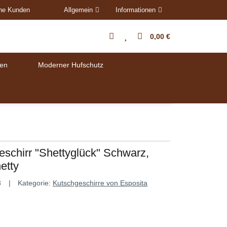
ene Kunden
Allgemein
Informationen
0,00 €
en
Moderner Hufschutz
schirr "Shettyglück" Schwarz,
etty
3
Kategorie:
Kutschgeschirre von Esposita