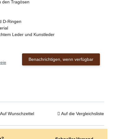
an den Tragösen
nd D-Ringen
erial
 echtem Leder und Kunstleder
Benachrichtigen, wenn verfügbar
eie
Auf Wunschzettel
Auf die Vergleichsliste
e?
Schneller Versand