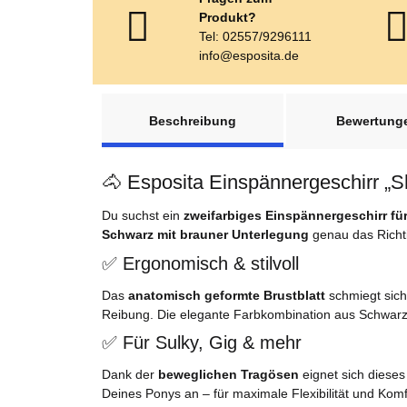
Produkt?
Tel: 02557/9296111
info@esposita.de
weitere Registerkarten anzeigen
Beschreibung
Bewertung
🐴 Esposita Einspännergeschirr „S
Du suchst ein
zweifarbiges Einspännergeschirr für
Schwarz mit brauner Unterlegung
genau das Richti
✅ Ergonomisch & stilvoll
Das
anatomisch geformte Brustblatt
schmiegt sich
Reibung. Die elegante Farbkombination aus Schwarz 
✅ Für Sulky, Gig & mehr
Dank der
beweglichen Tragösen
eignet sich diese
Deines Ponys an – für maximale Flexibilität und Komf