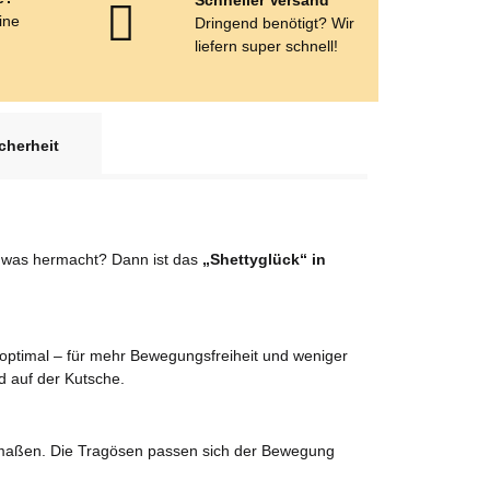
eine
Dringend benötigt? Wir
e
liefern super schnell!
cherheit
g
ig was hermacht? Dann ist das
„Shettyglück“ in
optimal – für mehr Bewegungsfreiheit und weniger
d auf der Kutsche.
maßen. Die Tragösen passen sich der Bewegung