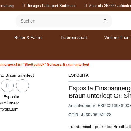
beratung
Riesiges Fahrsport Sortiment
Mehr als 35.000 zufried
Reiter & Fahrer
Trabrennsport
Weitere Them
nnergeschirr "Shettyglück" Schwarz, Braun unterlegt
ESPOSITA
Esposita Einspännerge
Braun unterlegt Gr. Sh
Artikelnummer:
ESP 3213086-00
GTIN:
4260706952928
- anatomisch geformtes Brustblatt