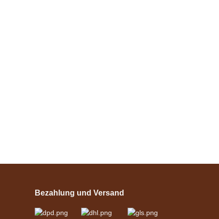
Esposita
Esposita
Wassertrense,
einfach gebrochen,
Bestseller
Knapper Lagerbestand
Edelstahl 11,5cm
24,90 €
*
Esposita
Einspännergeschirr
"Shettyglück"
Bezahlung und Versand
Schwarz