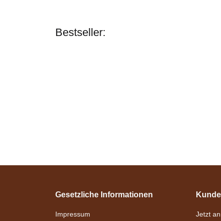
Bestseller:
Zilco
Zilco Shaft Cups
(Schaft-Kappen)
mit Strängen
verfügbar
Lieferzeit:
11 - 12
Werktage
(DE - Ausland
abweichend)
Gesetzliche Informationen
Kunde
36,95 €
*
Esposita
Impressum
Jetzt a